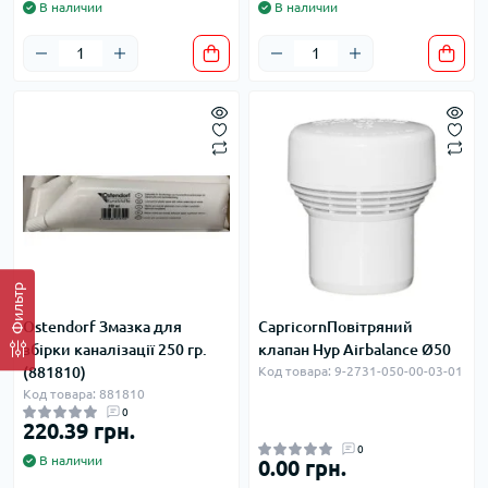
В наличии
В наличии
Фильтр
Ostendorf Змазка для
CapricornПовітряний
збірки каналізації 250 гр.
клапан Hyp Airbalance Ø50
(881810)
Код товара: 9-2731-050-00-03-01
Код товара: 881810
0
220.39 грн.
0
В наличии
0.00 грн.