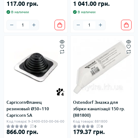
117.00 грн.
1 041.00 грн.
В наличии
В наличии
4
CapricornФланец
Ostendorf Змазка для
резиновый Ø50÷110
збірки каналізації 150 гр.
Capricorn SA
(881800)
Код товара: 9-2400-050-00-06-00
Код товара: 881800
0
0
866.00 грн.
179.37 грн.