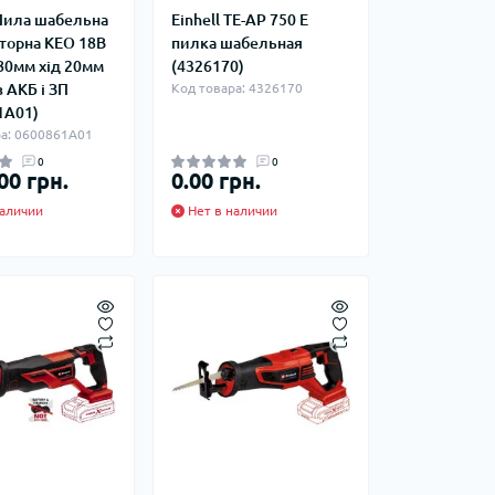
фланцевые
Курвіметри
ила шабельна
Einhell TE-AP 750 E
аттерфляй
торна KEO 18В
пилка шабельная
ланцевые
80мм хід 20мм
(4326170)
з АКБ і ЗП
Код товара: 4326170
ратные,
кого тиску
1A01)
идравлические
ра: 0600861A01
окна
ие для СТО
0
0
00 грн.
0.00 грн.
ьные
ры
аличии
Нет в наличии
ьные
ные устройства