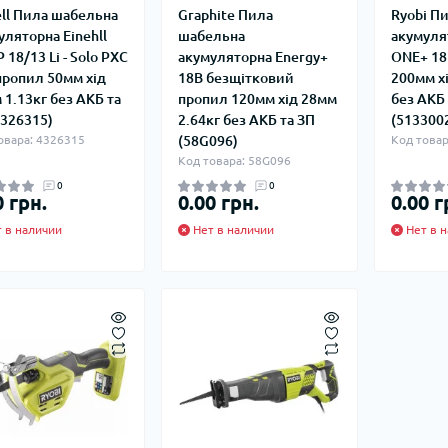
ell Пила шабельна
Graphite Пила
Ryobi П
уляторна Einehll
шабельна
акумуля
 18/13 Li - Solo PXC
акумуляторна Energy+
ONE+ 18
пропил 50мм хід
18В безщітковий
200мм хі
 1.13кг без АКБ та
пропил 120мм хід 28мм
без АКБ 
4326315)
2.64кг без АКБ та ЗП
(513300
овара: 4326315
(58G096)
Код товар
Код товара: 58G096
0
0
0 грн.
0.00 грн.
0.00 г
 в наличии
Нет в наличии
Нет в н