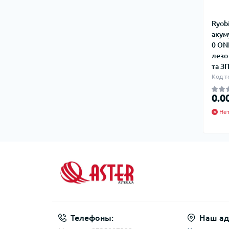
Ryob
акум
0 ON
лезо
та З
Код т
0.0
Нет
Телефоны:
Наш ад