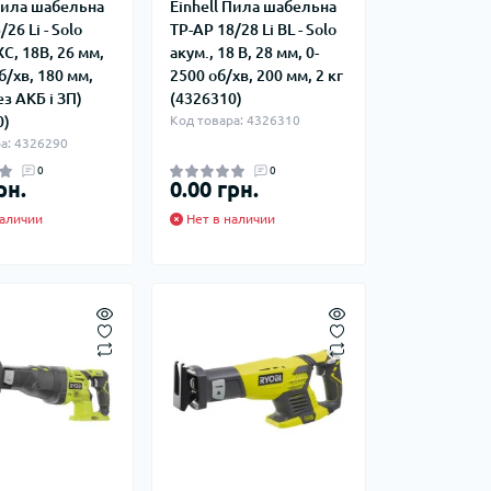
 Пила шабельна
Einhell Пила шабельна
26 Li - Solo
TP-AP 18/28 Li BL - Solo
XC, 18В, 26 мм,
акум., 18 В, 28 мм, 0-
б/хв, 180 мм,
2500 об/хв, 200 мм, 2 кг
ез АКБ і ЗП)
(4326310)
0)
Код товара: 4326310
а: 4326290
0
0
рн.
0.00 грн.
аличии
Нет в наличии