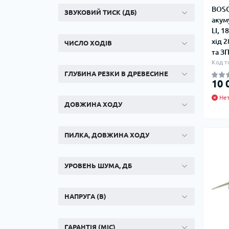
Ком
BOSC
кол
ЗВУКОВИЙ ТИСК (ДБ)
акум
Кол
LI, 1
во
хід 
ЧИСЛО ХОДІВ
та З
Мул
Код т
Інд
ГЛУБИНА РЕЗКИ В ДРЕВЕСИНЕ
10 
Нет
ДОВЖИНА ХОДУ
ПИЛКА, ДОВЖИНА ХОДУ
УРОВЕНЬ ШУМА, ДБ
Сп
Защ
НАПРУГА (В)
ГАРАНТІЯ (МІС)