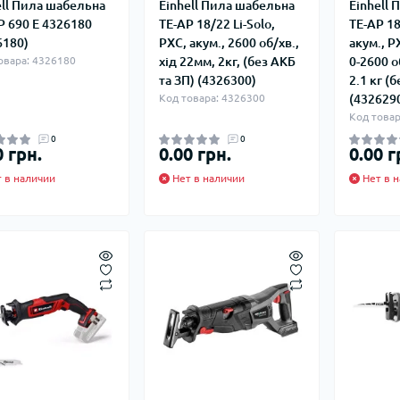
ell Пила шабельна
Einhell Пила шабельна
Einhell
P 690 E 4326180
TE-AP 18/22 Li-Solo,
TE-AP 18/
6180)
PXC, акум., 2600 об/хв.,
акум., P
овара: 4326180
хід 22мм, 2кг, (без АКБ
0-2600 о
та ЗП) (4326300)
2.1 кг (б
Код товара: 4326300
(432629
Код товар
0
0
0 грн.
0.00 грн.
0.00 г
 в наличии
Нет в наличии
Нет в н