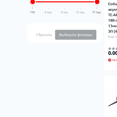
Einh
акум
119
4 тыс.
9 тыс.
13 тыс.
17 тыс.
TE-AP
18В 
13мм
ЗП (
Сбросить
Выберите фильтры
Код т
0.0
Нет