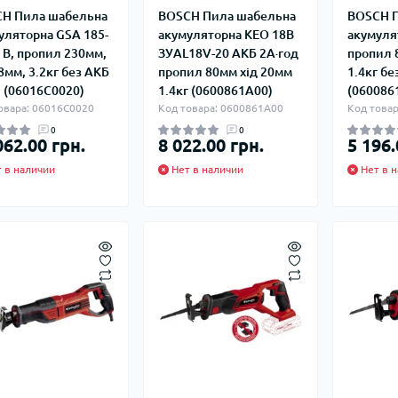
плектуючі для
Задвижки 
H Пила шабельна
BOSCH Пила шабельна
BOSCH П
екторів
Задвижки Б
уляторна GSA 185-
акумуляторна KEO 18В
акумуля
лекторы для
Фильтры ф
8 В, пропил 230мм,
ЗУAL18V-20 АКБ 2А·год
пропил 
доснабжения
28мм, 3.2кг без АКБ
пропил 80мм хід 20мм
1.4кг бе
Клапаны об
Запчасти для
Мийки висо
П (06016C0020)
1.4кг (0600861A00)
(060086
фланцевые
ьтиметри
электроинструмента
Домкраты г
овара: 06016C0020
Код товара: 0600861A00
Код това
Смотровые 
икаторні викрутки
Запчасти для моек высокого
Оборудован
0
0
062.00 грн.
8 022.00 грн.
5 196.
давления
Автомобил
Запчасти к
компрессо
 в наличии
Нет в наличии
Нет в н
кормоизмельчителям
Автохимия
Запчасти к компрессорам
Автомобил
пускозаряд
ецодежда
итные перчатки