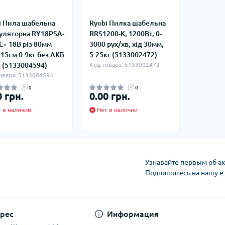
i Пила шабельна
Ryobi Пилка шабельна
уляторна RY18PSA-
RRS1200-K, 1200Вт, 0-
E+ 18В різ 80мм
3000 рух/хв, хід 30мм,
 15см 0.9кг без АКБ
5.25кг (5133002472)
П (5133004594)
Код товара: 5133002472
овара: 5133004594
0
0
0 грн.
0.00 грн.
 в наличии
Нет в наличии
Узнавайте первым об ак
Подпишитесь на нашу e
рес
Информация