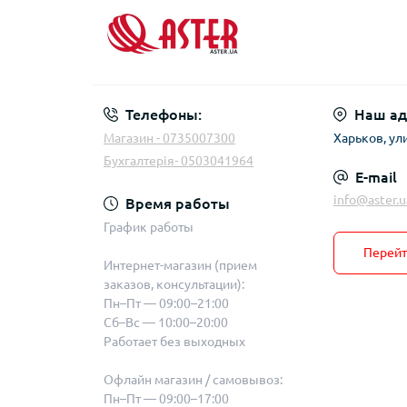
фи
вел
Ста
Наб
Кра
Кр
пли
Нап
со
Ста
Сме
Кра
Точ
Сме
мо
Лен
Сме
Пол
Телефоны:
Наш ад
Від
кр
Сме
Магазин - 0735007300
Харьков, ул
мо
Шар
Бухгалтерія- 0503041964
MIN
Сме
E-mail
Шар
Сме
info@aster.u
Время работы
Шар
Ко
График работы
сме
При
Перейт
сан
Мо
Интернет-магазин (прием
вен
заказов, консультации):
Пн–Пт — 09:00–21:00
Сб–Вс — 10:00–20:00
Работает без выходных
Кол
Офлайн магазин / самовывоз:
Кол
Пн–Пт — 09:00–17:00