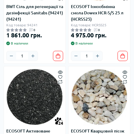
BWT Сіль для регенерації та
ECOSOFT Іонообмінна
дезінфекції Sanitabs (94241)
смола Dowex HCR-S/S 25 л
(94241)
(HCRSS25)
Код товара: 94241
Код товара: HCRSS25
0
0
1 861.00 грн.
4 975.00 грн.
В наличии
В наличии
24
ECOSOFT Активоване
ECOSOFT Кварцовий пісок