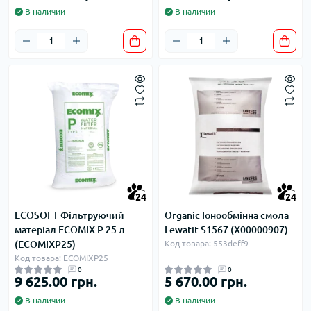
В наличии
В наличии
24
24
ECOSOFT Фільтруючий
Organic Іонообмінна смола
матеріал ECOMIX P 25 л
Lewatit S1567 (Х00000907)
(ECOMIXP25)
Код товара: 553deff9
Код товара: ECOMIXP25
0
0
9 625.00 грн.
5 670.00 грн.
В наличии
В наличии