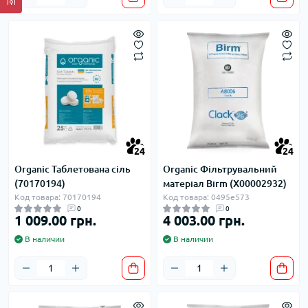
24
24
Organic Таблетована сіль
Organic Фільтрувальний
(70170194)
матеріал Birm (Х00002932)
Код товара: 70170194
Код товара: 0495e573
0
0
1 009.00 грн.
4 003.00 грн.
В наличии
В наличии