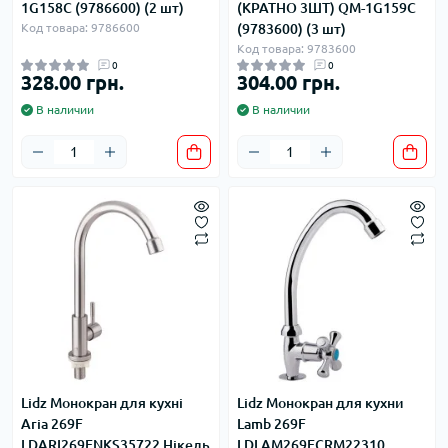
1G158C (9786600) (2 шт)
(КРАТНО 3ШТ) QM-1G159C
Код товара: 9786600
(9783600) (3 шт)
Код товара: 9783600
0
0
328.00 грн.
304.00 грн.
В наличии
В наличии
Lidz Монокран для кухні
Lidz Монокран для кухни
Aria 269F
Lamb 269F
LDARI269FNKS35722 Нікель
LDLAM269FCRM22310