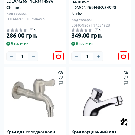
LDLAM269F1CRM44976
изливом
Chrome
LDMON269FNKS34928
Код товара:
Nickel
LDLAM269F1CRM44976
Код товара:
LDMON269FNKS34928
0
0
286.00 грн.
349.00 грн.
В наличии
В наличии
4
Кран для холодної води
Кран порционный для