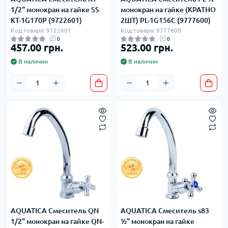
1/2" монокран на гайке SS
монокран на гайке (КРАТНО
KT-1G170P (9722601)
2ШТ) PL-1G156C (9777600)
Код товара: 9722601
Код товара: 9777600
0
0
457.00 грн.
523.00 грн.
В наличии
В наличии
AQUATICA Смеситель QN
AQUATICA Смеситель s83
1/2" монокран на гайке QN-
½" монокран на гайке