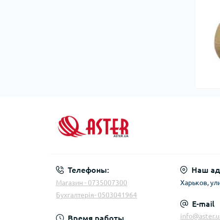
Телефоны:
Наш ад
Магазин - 0735007300
Харьков, ул
Бухгалтерія- 0503041964
E-mail
info@aster.u
Время работы