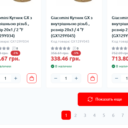
omini Кутник GX з
Giacomini Кутник GX з
Giacomin
рішньою різьб.,
внутрішньою різьб.,
внутрішн
р 20x1 / 2 "F
розмір 20x3 / 4 "F
розмір 2
29Y034)
(GX129Y045)
(GX129Y
овара: GX129Y034
Код товара: GX129Y045
Код това
0
0
3 грн.
356.61 грн.
752.09 грн
-5%
-5%
.67 грн.
338.46 грн.
713.80
аличии
В наличии
В нали
Показать еще
1
2
3
4
5
6
7