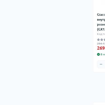
Giac
внут
розмі
(GX1
Код т
284.1
269
В н