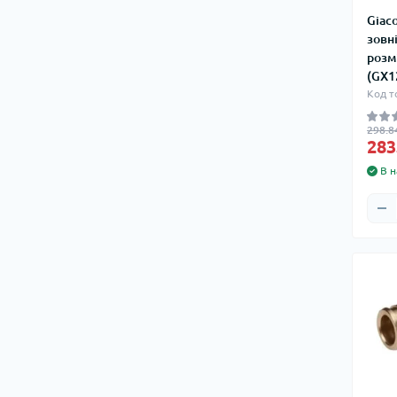
Giac
зовн
розмі
(GX1
Код т
298.8
283
В н