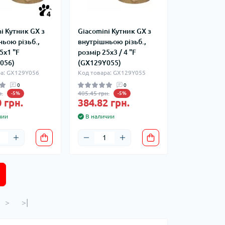
4
i Кутник GX з
Giacomini Кутник GX з
ьою різьб.,
внутрішньою різьб.,
5x1 "F
розмір 25x3 / 4 "F
056)
(GX129Y055)
ра: GX129Y056
Код товара: GX129Y055
0
0
.
405.45 грн.
-5%
-5%
 грн.
384.82 грн.
чии
В наличии
>
>|