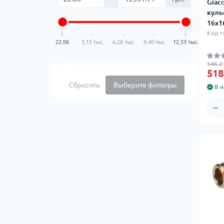
Ком
Giac
кол
куль
16x1
Кол
Код т
во
22,06
3,15 тыс.
6,28 тыс.
9,40 тыс.
12,53 тыс.
Мул
546.2
Інд
518
Сбросить
Выберите фильтры
В н
Сп
Защ