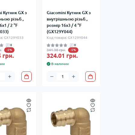
i Кутник GX з
Giacomini Кутник GX з
ьою різьб.,
внутрішньою різьб.,
6x1 / 2 "F
розмір 16x3 / 4 "F
033)
(GX129Y044)
ра: GX129Y033
Код товара: GX129Y044
0
0
.
341.38 грн.
-5%
-5%
 грн.
324.01 грн.
чии
В наличии