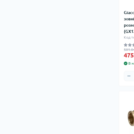
Giac
зовн
розмі
(GX1
Код т
501.0
475
В н