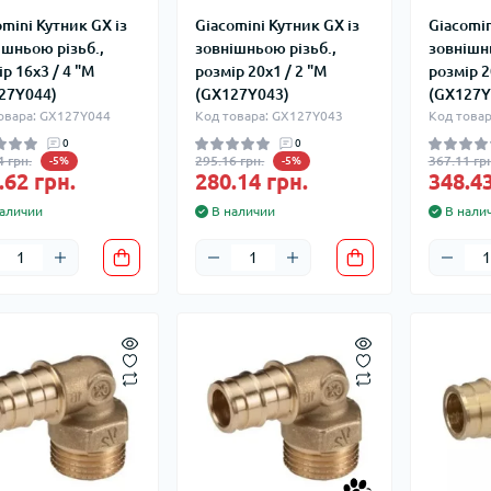
omini Кутник GX із
Giacomini Кутник GX із
Giacomin
ішньою різьб.,
зовнішньою різьб.,
зовнішнь
р 16x3 / 4 "M
розмір 20x1 / 2 "M
розмір 2
27Y044)
(GX127Y043)
(GX127Y
овара: GX127Y044
Код товара: GX127Y043
Код това
0
0
4 грн.
295.16 грн.
367.11 грн
-5%
-5%
.62 грн.
280.14 грн.
348.43
аличии
В наличии
В нали