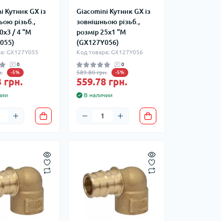
i Кутник GX із
Giacomini Кутник GX із
ою різьб.,
зовнішньою різьб.,
0x3 / 4 "M
розмір 25x1 "M
055)
(GX127Y056)
ра: GX127Y055
Код товара: GX127Y056
0
0
.
589.80 грн.
-5%
-5%
 грн.
559.78 грн.
чии
В наличии