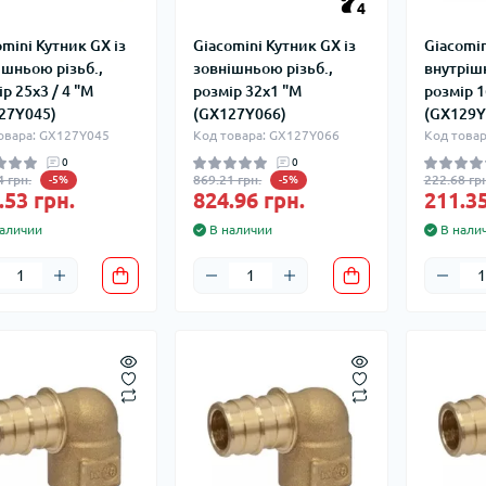
4
omini Кутник GX із
Giacomini Кутник GX із
Giacomin
ішньою різьб.,
зовнішньою різьб.,
внутрішн
р 25x3 / 4 "M
розмір 32x1 "M
розмір 1
27Y045)
(GX127Y066)
(GX129Y
овара: GX127Y045
Код товара: GX127Y066
Код това
0
0
4 грн.
869.21 грн.
222.68 грн
-5%
-5%
.53 грн.
824.96 грн.
211.35
аличии
В наличии
В нали