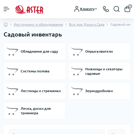
0
Клиенту
Инструмент и оборудование
Все для Дома и Сада
Садовый инв
Садовый инвентарь
Обладнання для саду
Опрыскиватели
Ножницы и секаторы
Системы полива
садовые
Лестницы и стремянки
Зернодробилки
Леска, диски для
триммера