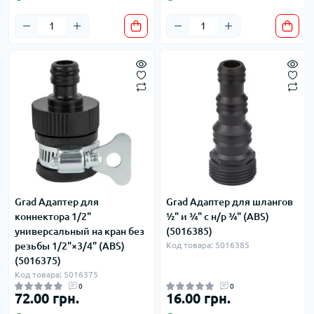
Grad Адаптер для
Grad Адаптер для шлангов
коннектора 1/2"
½" и ¾" с н/р ¾" (ABS)
универсальный на кран без
(5016385)
резьбы 1/2"×3/4" (ABS)
Код товара: 5016385
(5016375)
Код товара: 5016375
0
0
72.00 грн.
16.00 грн.