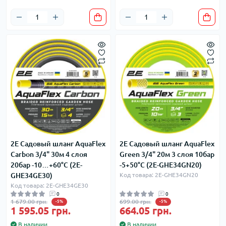
2E Садовый шланг AquaFlex
2E Садовый шланг AquaFlex
Carbon 3/4" 30м 4 слоя
Green 3/4" 20м 3 слоя 10бар
20бар -10…+60°C (2E-
-5+50°C (2E-GHE34GN20)
GHE34GE30)
Код товара: 2E-GHE34GN20
Код товара: 2E-GHE34GE30
0
0
1 679.00 грн.
699.00 грн.
-5%
-5%
1 595.05 грн.
664.05 грн.
В наличии
В наличии