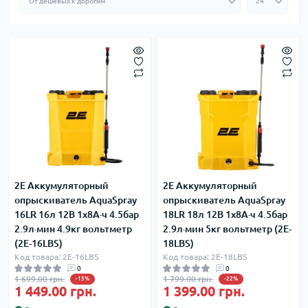
2E Аккумуляторный
2E Аккумуляторный
опрыскиватель AquaSpray
опрыскиватель AquaSpray
16LR 16л 12В 1х8А·ч 4.5бар
18LR 18л 12В 1х8А·ч 4.5бар
2.9л·мин 4.9кг вольтметр
2.9л·мин 5кг вольтметр (2E-
(2E-16LBS)
18LBS)
Код товара: 2E-16LBS
Код товара: 2E-18LBS
0
0
1 699.00 грн.
1 799.00 грн.
-15%
-22%
1 449.00 грн.
1 399.00 грн.