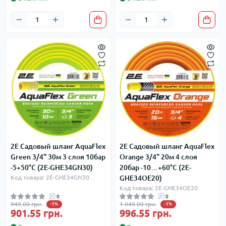
2E Садовый шланг AquaFlex
2E Садовый шланг AquaFlex
Green 3/4" 30м 3 слоя 10бар
Orange 3/4" 20м 4 слоя
-5+50°C (2E-GHE34GN30)
20бар -10…+60°C (2E-
Код товара: 2E-GHE34GN30
GHE34OE20)
Код товара: 2E-GHE34OE20
0
0
949.00 грн.
1 049.00 грн.
-5%
-5%
901.55 грн.
996.55 грн.