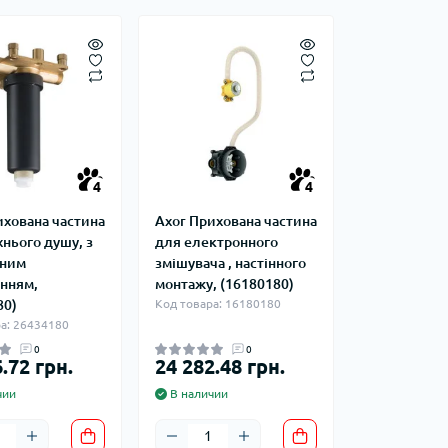
4
4
ихована частина
Axor Прихована частина
нього душу, з
для електронного
чним
змішувача , настінного
анням,
монтажу, (16180180)
80)
Код товара: 16180180
а: 26434180
0
0
.72 грн.
24 282.48 грн.
чии
В наличии