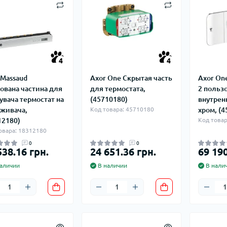
плектуючі для
Задвижки 
екторів
Задвижки Б
лекторы для
Фильтры ф
доснабжения
Клапаны об
Запчасти для
Мийки висо
фланцевые
ьтиметри
электроинструмента
4
4
Домкраты г
Смотровые 
икаторні викрутки
Запчасти для моек высокого
Оборудован
 Massaud
Axor One Скрытая часть
Axor On
давления
Автомобил
ована частина для
для термостата,
2 польз
Запчасти к
компрессо
увача термостат на
(45710180)
внутрен
кормоизмельчителям
Автохимия
оживача,
Код товара: 45710180
хром, (4
Запчасти к компрессорам
12180)
Код товар
Автомобил
овара: 18312180
пускозаряд
0
0
538.16 грн.
24 651.36 грн.
69 190
аличии
В наличии
В нали
ецодежда
итные перчатки