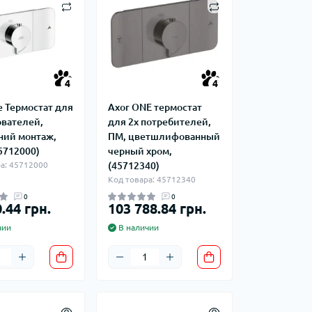
фланцевые
Курвіметри
аттерфляй
ланцевые
ратные,
кого тиску
4
4
идравлические
окна
ие для СТО
e Термостат для
Axor ONE термостат
ьные
ователей,
для 2х потребителей,
ры
ний монтаж,
ПМ, цветшлифованный
5712000)
черный хром,
а: 45712000
(45712340)
ьные
Код товара: 45712340
ные устройства
0
0
.44 грн.
103 788.84 грн.
чии
В наличии