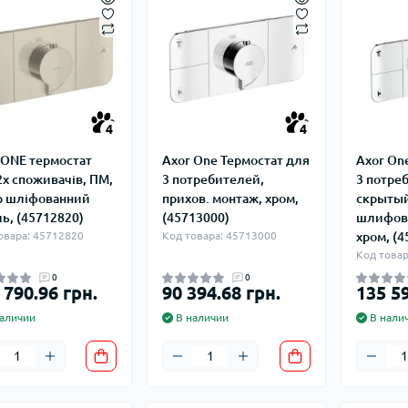
4
4
 ONE термостат
Axor One Термостат для
Axor On
2х споживачів, ПМ,
3 потребителей,
3 потре
р шліфованний
прихов. монтаж, хром,
скрытый
ль, (45712820)
(45713000)
шлифов
овара: 45712820
Код товара: 45713000
хром, (4
Код товар
0
0
 790.96 грн.
90 394.68 грн.
135 59
аличии
В наличии
В нали