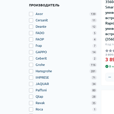
Ста
Пос
3560
Пли
ПРОИЗВОДИТЕЛЬ
Суш
Smar
унив
Axor
139
встр
Cersanit
11
Rapi
Зер
Deante
12
Кап
Про
унив
Ко
Тум
FADO
5
мно
во
встр
ком
Кла
(356
FAОP
4
Філ
Філ
Шка
Кон
Код т
frap
7
Шла
Зап
ко
Акс
ко
GAPPO
14
Фит
3 899.
кот
фил
Geberit
3 8
2
фит
осм
шла
Grohe
116
В н
Фил
Фит
Hansgrohe
281
IMPRESE
71
JAQUAR
34
Paffoni
80
Вен
Ста
Qtap
28
Кра
вер
Ravak
35
Кра
Ста
Roca
обр
1
Кр
де