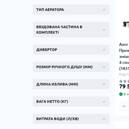
Ком
кол
ТИП АЕРАТОРА
Кол
во
ВБУДОВАНА ЧАСТИНА В
Мул
КОМПЛЕКТІ
Інд
Axor
ДИВЕРТОР
Прих
зміш
4 сп
РОЗМІР РУЧНОГО ДУШУ (ММ)
(183
Код т
ДЛИНА ИЗЛИВА (ММ)
79 
В н
ВАГА НЕТТО (КГ)
Сп
Защ
ВИТРАТА ВОДИ (Л/ХВ)