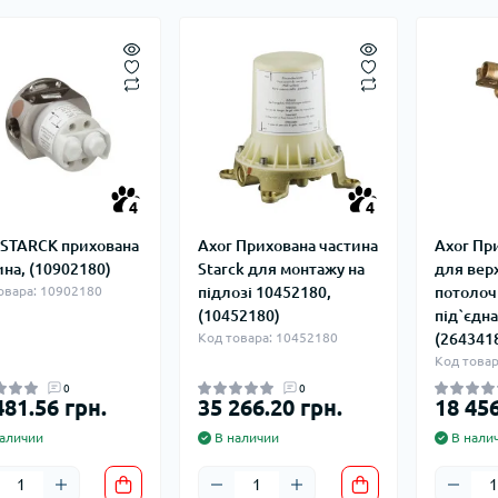
4
4
 STARCK прихована
Axor Прихована частина
Axor Пр
ина, (10902180)
Starck для монтажу на
для верх
овара: 10902180
підлозі 10452180,
потоло
(10452180)
пiд`єдн
Код товара: 10452180
(264341
Код товар
0
0
481.56 грн.
35 266.20 грн.
18 456
аличии
В наличии
В нали