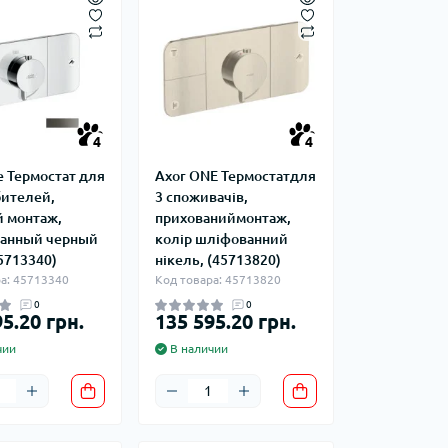
4
4
e Термостат для
Axor ONE Термостатдля
бителей,
3 споживачів,
 монтаж,
прихованиймонтаж,
анный черный
колір шліфованний
5713340)
нікель, (45713820)
а: 45713340
Код товара: 45713820
0
0
5.20 грн.
135 595.20 грн.
чии
В наличии