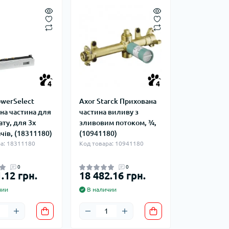
4
4
owerSelect
Axor Starck Прихована
на частина для
частина виливу з
ту, для 3х
зливовим потоком, ¾,
чiв, (18311180)
(10941180)
а: 18311180
Код товара: 10941180
0
0
.12 грн.
18 482.16 грн.
чии
В наличии