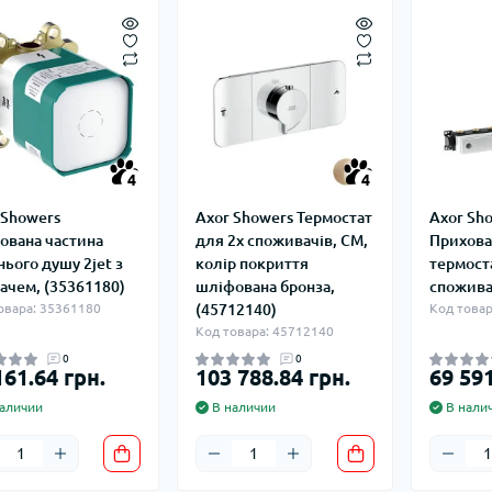
4
4
 Showers
Axor Showers Термостат
Axor Sh
ована частина
для 2х споживачiв, СМ,
Прихова
нього душу 2jet з
колiр покриття
термоста
ачем, (35361180)
шлiфована бронза,
спожива
овара: 35361180
(45712140)
Код товар
Код товара: 45712140
0
0
161.64 грн.
103 788.84 грн.
69 591
аличии
В наличии
В нали