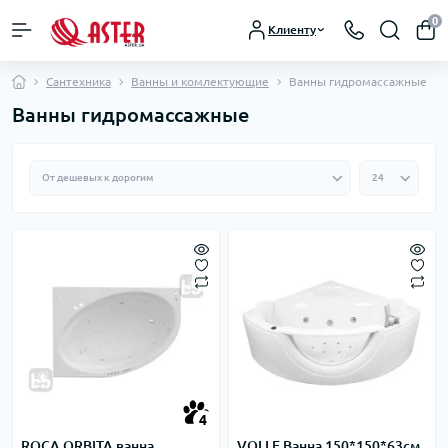
0
Клиенту
Сантехника
Ванны и комлектующие
Ванны гидромассажные
Ванны гидромассажные
4
ROCA ORBITA ванна
VOLLE Ванна 150*150*63см