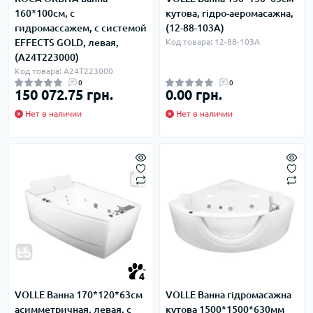
160*100см, с
кутова, гідро-аеромасажна,
гидромассажем, с системой
(12-88-103A)
EFFECTS GOLD, левая,
Код товара: 12-88-103A
(A24T223000)
Код товара: A24T223000
0
0
150 072.75 грн.
0.00 грн.
Нет в наличии
Нет в наличии
4
VOLLE Ванна 170*120*63см
VOLLE Ванна гідромасажна
асимметричная, левая, с
кутова 1500*1500*630мм