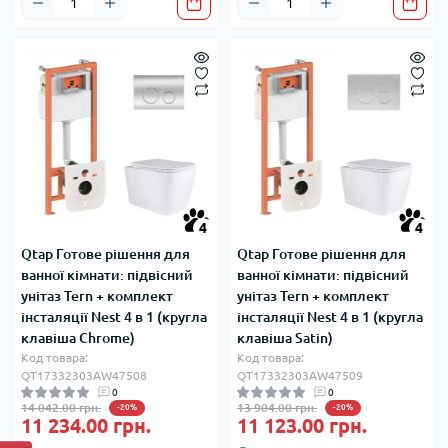
4
4
Qtap Готове рішення для
Qtap Готове рішення для
ванної кімнати: підвісний
ванної кімнати: підвісний
унітаз Tern + комплект
унітаз Tern + комплект
інсталяції Nest 4 в 1 (кругла
інсталяції Nest 4 в 1 (кругла
клавіша Chrome)
клавіша Satin)
Код товара:
Код товара:
QT17332303AW47508
QT17332303AW47509
0
0
14 042.00 грн.
13 904.00 грн.
-20%
-20%
11 234.00 грн.
11 123.00 грн.