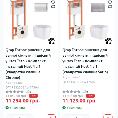
4
4
Qtap Готове рішення для
Qtap Готове рішення для
ванної кімнати: підвісний
ванної кімнати: підвісний
унітаз Tern + комплект
унітаз Tern + комплект
інсталяції Nest 4 в 1
інсталяції Nest 4 в 1
(квадратна клавіша
(квадратна клавіша Satin)
Chrome)
Код товара:
QT17332303AW47507
Код товара:
QT17332303AW47506
0
0
14 042.00 грн.
13 904.00 грн.
-20%
-20%
11 234.00 грн.
11 123.00 грн.
В наличии
В наличии