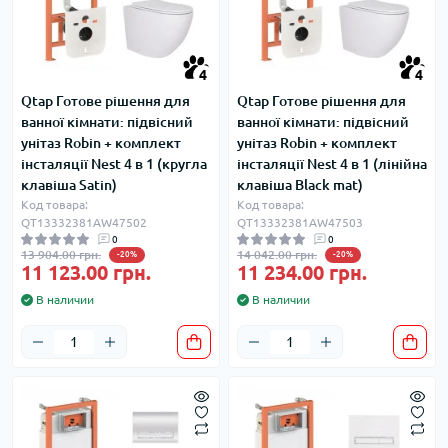
4
4
Qtap Готове рішення для
Qtap Готове рішення для
ванної кімнати: підвісний
ванної кімнати: підвісний
унітаз Robin + комплект
унітаз Robin + комплект
інсталяції Nest 4 в 1 (кругла
інсталяції Nest 4 в 1 (лінійна
клавіша Satin)
клавіша Black mat)
Код товара:
Код товара:
QT13332381AW47502
QT13332381AW47503
0
0
13 904.00 грн.
14 042.00 грн.
-20%
-20%
11 123.00 грн.
11 234.00 грн.
В наличии
В наличии