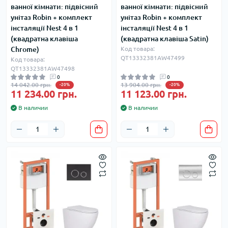
ванної кімнати: підвісний
ванної кімнати: підвісний
унітаз Robin + комплект
унітаз Robin + комплект
інсталяції Nest 4 в 1
інсталяції Nest 4 в 1
(квадратна клавіша
(квадратна клавіша Satin)
Chrome)
Код товара:
QT13332381AW47499
Код товара:
QT13332381AW47498
0
0
14 042.00 грн.
13 904.00 грн.
-20%
-20%
11 234.00 грн.
11 123.00 грн.
В наличии
В наличии