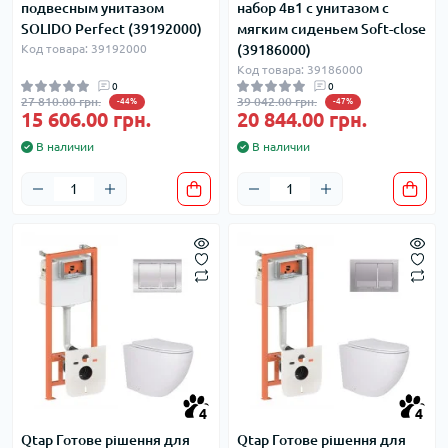
подвесным унитазом
набор 4в1 с унитазом с
SOLIDO Perfect (39192000)
мягким сиденьем Soft-close
Код товара: 39192000
(39186000)
Код товара: 39186000
0
0
27 810.00 грн.
39 042.00 грн.
-44%
-47%
15 606.00 грн.
20 844.00 грн.
В наличии
В наличии
4
4
Qtap Готове рішення для
Qtap Готове рішення для