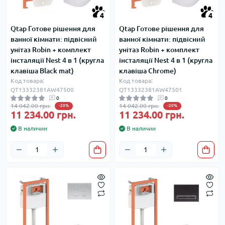
4
4
Qtap Готове рішення для
Qtap Готове рішення для
ванної кімнати: підвісний
ванної кімнати: підвісний
унітаз Robin + комплект
унітаз Robin + комплект
інсталяції Nest 4 в 1 (кругла
інсталяції Nest 4 в 1 (кругла
клавіша Black mat)
клавіша Chrome)
Код товара:
Код товара:
QT13332381AW47500
QT13332381AW47501
0
0
14 042.00 грн.
14 042.00 грн.
-20%
-20%
11 234.00 грн.
11 234.00 грн.
В наличии
В наличии