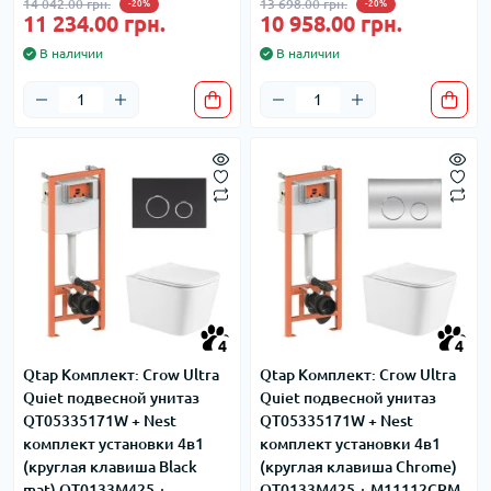
14 042.00 грн.
13 698.00 грн.
-20%
-20%
11 234.00 грн.
10 958.00 грн.
В наличии
В наличии
4
4
Qtap Комплект: Crow Ultra
Qtap Комплект: Crow Ultra
Quiet подвесной унитаз
Quiet подвесной унитаз
QT05335171W + Nest
QT05335171W + Nest
комплект установки 4в1
комплект установки 4в1
(круглая клавиша Black
(круглая клавиша Chrome)
mat) QT0133M425 +
QT0133M425 + M11112CRM