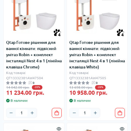
4
4
Qtap Готове рішення для
Qtap Готове рішення для
ванної кімнати: підвісний
ванної кімнати: підвісний
унітаз Robin + комплект
унітаз Robin + комплект
інсталяції Nest 4 в 1 (лінійна
інсталяції Nest 4 в 1 (лінійна
клавіша Chrome)
клавіша White)
Код товара:
Код товара:
QT13332381AW47504
QT13332381AW47505
0
0
14 042.00 грн.
13 698.00 грн.
-20%
-20%
11 234.00 грн.
10 958.00 грн.
В наличии
В наличии