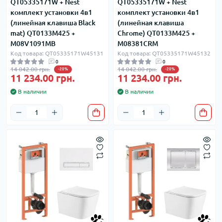
QT05335171W + Nest
QT05335171W + Nest
комплект установки 4в1
комплект установки 4в1
(линейная клавиша Black
(линейная клавиша
mat) QT0133M425 +
Chrome) QT0133M425 +
M08V1091MB
M08381CRM
Код товара: QT05335171W45131
Код товара: QT05335171W45132
0
0
14 042.00 грн.
14 042.00 грн.
-20%
-20%
11 234.00 грн.
11 234.00 грн.
В наличии
В наличии