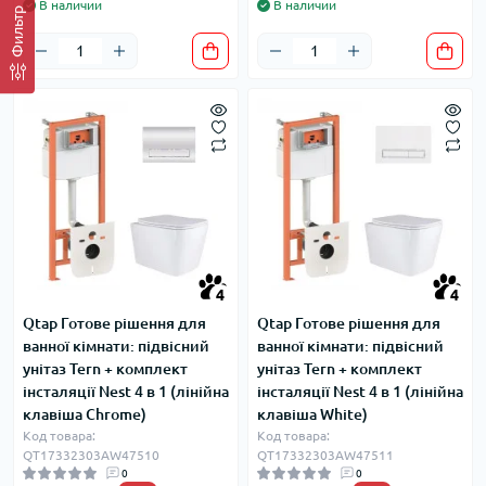
В наличии
В наличии
Фильтр
4
4
Qtap Готове рішення для
Qtap Готове рішення для
ванної кімнати: підвісний
ванної кімнати: підвісний
унітаз Tern + комплект
унітаз Tern + комплект
інсталяції Nest 4 в 1 (лінійна
інсталяції Nest 4 в 1 (лінійна
клавіша Chrome)
клавіша White)
Код товара:
Код товара:
QT17332303AW47510
QT17332303AW47511
0
0