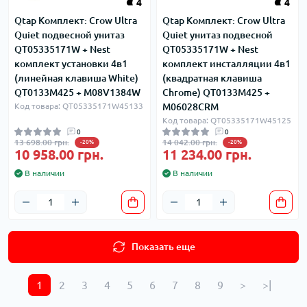
4
4
Qtap Комплект: Crow Ultra
Qtap Комплект: Crow Ultra
Quiet подвесной унитаз
Quiet унитаз подвесной
QT05335171W + Nest
QT05335171W + Nest
комплект установки 4в1
комплект инсталляции 4в1
(линейная клавиша White)
(квадратная клавиша
QT0133M425 + M08V1384W
Chrome) QT0133M425 +
Код товара: QT05335171W45133
M06028CRM
Код товара: QT05335171W45125
0
0
13 698.00 грн.
14 042.00 грн.
-20%
-20%
10 958.00 грн.
11 234.00 грн.
В наличии
В наличии
Показать еще
1
2
3
4
5
6
7
8
9
>
>|