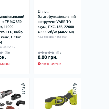
фланцевые
Курвіметри
аттерфляй
Einhell
ланцевые
ункціональний
Багатофункціональний
ратные,
ент TE-MG 350
інструмент VARRITO
кого тиску
т, 11000-
акум., PXC, 18В, 22000-
идравлические
окна
хв, LED, набір
40000 об/хв (4465160)
ие для СТО
 кейс, 1.31кг
Код товара: 4465160
ьные
5)
ры
а: 4465155
0
0
рн.
0.00 грн.
ьные
ные устройства
аличии
Нет в наличии