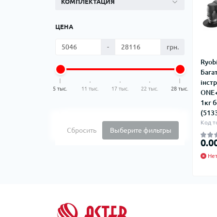
КОМПЛЕКТАЦИЯ
ЦЕНА
-
грн.
Ryob
Бага
інст
5 тыс.
11 тыс.
17 тыс.
22 тыс.
28 тыс.
ONE+
1кг 
(513
Код т
Сбросить
Выберите фильтры
0.0
Нет