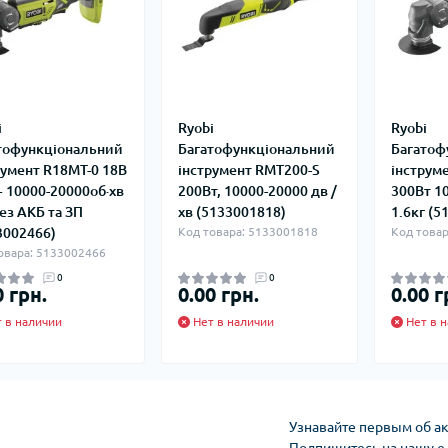
i
Ryobi
Ryobi
тофункціональний
Багатофункціональний
Багатоф
румент R18MT-0 18В
інструмент RMT200-S
інструм
 10000-20000об·хв
200Вт, 10000-20000 дв /
300Вт 1
без АКБ та ЗП
хв (5133001818)
1.6кг (5
3002466)
Код товара: 5133001818
Код товар
овара: 5133002466
0
0
0 грн.
0.00 грн.
0.00 г
 в наличии
Нет в наличии
Нет в н
Узнавайте первым об ак
Подпишитесь на нашу e