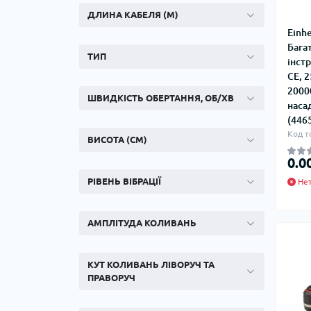
Ком
ДЛИНА КАБЕЛЯ (М)
кол
Einhe
Кол
Бага
во
ТИП
інст
CE, 2
Мул
2000
Інд
ШВИДКІСТЬ ОБЕРТАННЯ, ОБ/ХВ
наса
(446
Код т
ВИСОТА (СМ)
0.0
РІВЕНЬ ВІБРАЦІЇ
Нет
АМПЛІТУДА КОЛИВАНЬ
Сп
Защ
КУТ КОЛИВАНЬ ЛІВОРУЧ ТА
ПРАВОРУЧ