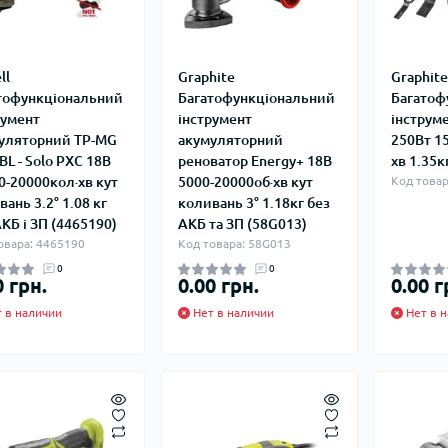
ll
Graphite
Graphite
тофункціональний
Багатофункціональний
Багатоф
румент
інструмент
інструм
уляторний TP-MG
акумуляторний
250Вт 1
 BL - Solo PXC 18В
реноватор Energy+ 18В
хв 1.35к
0-20000кол·хв кут
5000-20000об·хв кут
Код товар
ань 3.2° 1.08 кг
коливань 3° 1.18кг без
АКБ і ЗП (4465190)
АКБ та ЗП (58G013)
овара: 4465190
Код товара: 58G013
0
0
0 грн.
0.00 грн.
0.00 г
 в наличии
Нет в наличии
Нет в н