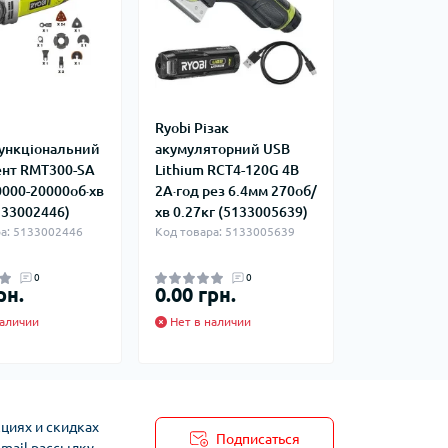
Ryobi Різак
ункціональний
акумуляторний USB
ент RMT300-SA
Lithium RCT4-120G 4В
0000-20000об·хв
2А·год рез 6.4мм 270об/
133002446)
хв 0.27кг (5133005639)
а: 5133002446
Код товара: 5133005639
0
0
рн.
0.00 грн.
аличии
Нет в наличии
циях и скидках
Подписаться
-mail рассылку