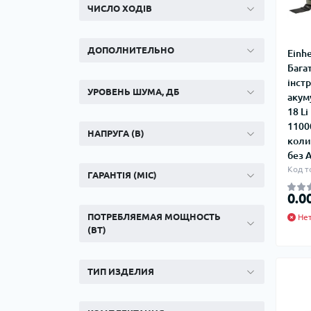
ЧИСЛО ХОДІВ
ДОПОЛНИТЕЛЬНО
Einhe
Бага
інст
УРОВЕНЬ ШУМА, ДБ
акум
18 Li
1100
НАПРУГА (В)
колив
без 
Код т
ГАРАНТІЯ (МІС)
0.0
ПОТРЕБЛЯЕМАЯ МОЩНОСТЬ
Нет
(ВТ)
ТИП ИЗДЕЛИЯ