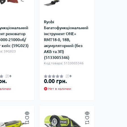
Ryobi
ункціональний
Багатофункціональний
ент реноватор
інструмент ONE+
5000-21000об/
RMT18-0, 18В,
г кейс (59G023)
акумуляторний (без
а: 59G023
АКБ та ЗП)
(5133005346)
Код товара: 5133005346
0
0
рн.
0.00 грн.
аличии
Нет в наличии