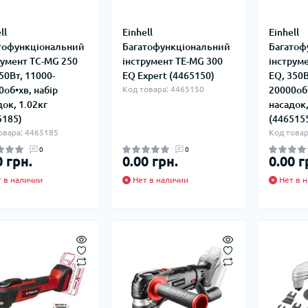
плектуючі для
Задвижки 
екторів
Задвижки Б
ll
Einhell
Einhell
лекторы для
Фильтры ф
тофункціональний
Багатофункціональний
Багатоф
доснабжения
Клапаны об
румент TC-MG 250
інструмент TE-MG 300
інструм
Запчасти для
Мийки висо
фланцевые
50Вт, 11000-
EQ Expert (4465150)
EQ, 350В
ьтиметри
электроинструмента
Домкраты г
Смотровые 
0об•хв, набір
Код товара: 4465150
20000об•
икаторні викрутки
Запчасти для моек высокого
Оборудован
док, 1.02кг
насадок,
давления
Автомобил
5185)
(446515
Запчасти к
компрессо
овара: 4465185
Код товар
кормоизмельчителям
Автохимия
0
0
0 грн.
0.00 грн.
0.00 г
Запчасти к компрессорам
Автомобил
пускозаряд
 в наличии
Нет в наличии
Нет в н
ецодежда
итные перчатки