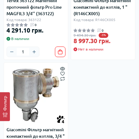
Tervix 363122 Магнітний
Giacomini Фільтр магнітний
проточний фільтр Pro Line
компактний до котлів, 1 "
MAGFIL3 3/4’’ (363122)
(R146CX005)
Код товара: 363122
Код товара: R146CX005
0
4 291.10 грн.
0
9 494.30 грн.
-5%
В наличии
8 997.30 грн.
Нет в наличии
Фильтр
4
Giacomini Фільтр магнітний
компактний до котлів, 3/4 "