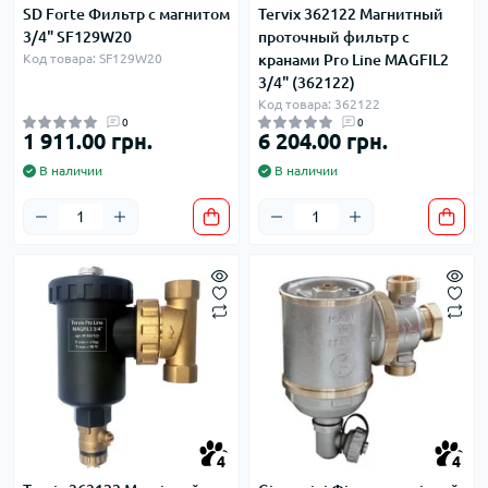
SD Forte Фильтр с магнитом
Tervix 362122 Магнитный
3/4" SF129W20
проточный фильтр с
Код товара: SF129W20
кранами Pro Line MAGFIL2
3/4" (362122)
Код товара: 362122
0
0
1 911.00 грн.
6 204.00 грн.
В наличии
В наличии
4
4