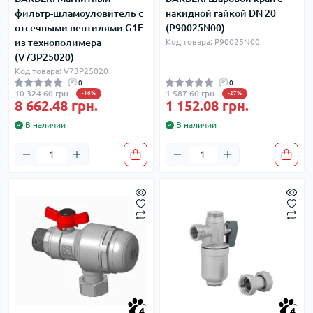
фильтр-шламоуловитель с
накидной гайкой DN 20
отсечными вентилями G1F
(P90025N00)
из технополимера
Код товара: P90025N00
(V73P25020)
Код товара: V73P25020
0
0
10 324.60 грн.
1 587.60 грн.
-16%
-27%
8 662.48 грн.
1 152.08 грн.
В наличии
В наличии
4
4