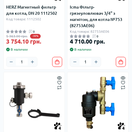
HERZ Магнитный фильтр
Icma Фільтр-
для котла, DN 20 1112502
грязеуловлювач 3/4" з
Код товара: 1112502
магнітом, для котла №753
(82753AE06)
Код товара: 82753AE06
0
5 363.00 грн.
-30%
0
3 754.10 грн.
4 710.00 грн.
В наличии
В наличии
4
4