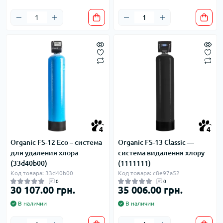
4
4
Organic FS-12 Eco – система
Organic FS-13 Classic —
для удаления хлора
система видалення хлору
(33d40b00)
(1111111)
Код товара: 33d40b00
Код товара: c8e97a52
0
0
30 107.00 грн.
35 006.00 грн.
В наличии
В наличии