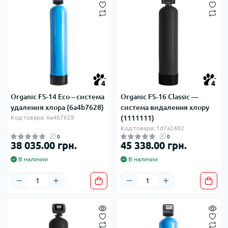
4
4
Organic FS-14 Eco – система
Organic FS-16 Classic —
удаления хлора (6a4b7628)
система видалення хлору
Код товара: 6a4b7628
(1111111)
Код товара: 1d7a2482
0
0
38 035.00 грн.
45 338.00 грн.
В наличии
В наличии