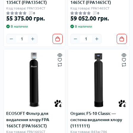
1354CT (FPA1354CT)
1465CT (FPA1465CT)
Код товара: FPA1354CT
Код товара: FPA1465CT
0
0
55 375.00 грн.
59 052.00 грн.
В наличии
В наличии
4
4
ECOSOFT Фільтр для
Organic FS-10 Classic —
видалення хлору FPA
система видалення хлору
1665CT (FPA1665CT)
(1111111)
Код товара: FPA1665CT
Код товара: 843ac786