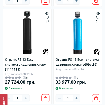
4
4
Organic FS-13 Easy —
Organic FS-13 Eco – система
система видалення хлору
удаления хлора (ad0bccf6)
(1111111)
Код товара: ad0bccf6
Код товара: f88a2d9e
0
0
27 724.00 грн.
33 977.00 грн.
В наличии
В наличии
Фильтр