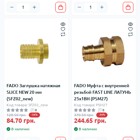
FADO Заглушка натяжная
FADO Муфта c внутренней
SLICE NEW 20 мм
резьбой FAST LINE ЛАТУНЬ
(SFZ02_new)
25х1ВН (PSM27)
Код товара: SFZ02_new
Код товара: PSM27
0
0
128.50 грн.
370.50 грн.
-34%
-34%
84.70 грн.
244.65 грн.
В наличии
В наличии