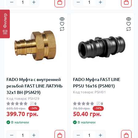
Фильтр
FADO Муфта c внутренней
FADO Муфта FAST LINE
резьбой FAST LINE ЛАТУНЬ
PPSU 16х16 (PSM01)
32х1 ВН (PSM29)
Код товара: PSM01
Код товара: PSM29
0
0
605.50 грн.
76.50 грн.
-34%
-34%
399.70 грн.
50.40 грн.
В наличии
В наличии