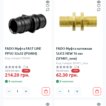
FADO Муфта FAST LINE
FADO Муфта натяжная
PPSU 32х32 (PSM04)
SLICE NEW 16 мм
Код товара: PSM04
(SFM01_new)
Код товара: SFM01_new
0
0
324.50 грн.
94.50 грн.
-34%
-34%
214.20 грн.
62.30 грн.
В наличии
В наличии