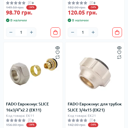
0
0
149.50 грн.
182.00 грн.
-34%
-34%
98.70 грн.
120.05 грн.
В наличии
В наличии
FADO Евроконус SLICE
FADO Евроконус для трубок
16x3/4"x2.2 (EK11)
SLICE 3/4х15 (EK21)
Код товара: EK11
Код товара: EK21
0
0
156.00 грн.
142.00 грн.
-34%
-34%