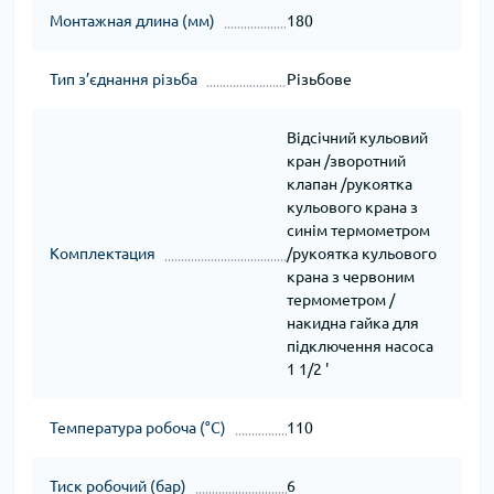
Монтажная длина (мм)
180
Тип з’єднання різьба
Різьбове
Відсічний кульовий
кран /зворотний
клапан /рукоятка
кульового крана з
синім термометром
Комплектация
/рукоятка кульового
крана з червоним
термометром /
накидна гайка для
підключення насоса
1 1/2 '
Температура робоча (°C)
110
Тиск робочий (бар)
6