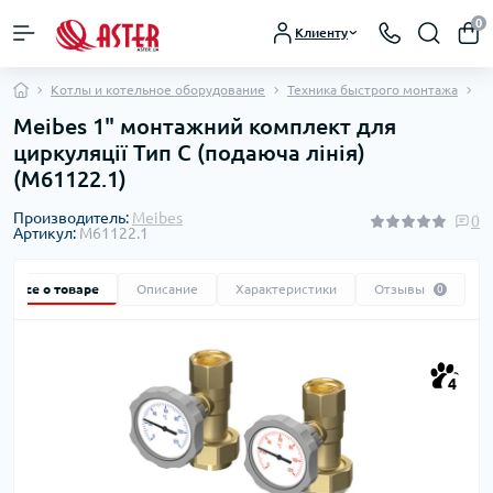
0
Клиенту
Котлы и котельное оборудование
Техника быстрого монтажа
К
Meibes 1" монтажний комплект для
циркуляції Тип С (подаюча лінія)
(M61122.1)
Производитель:
Meibes
0
Артикул:
M61122.1
Все о товаре
Описание
Характеристики
Отзывы
0
4