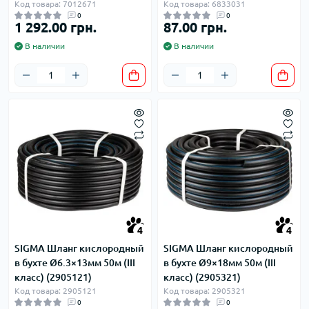
Код товара: 7012671
Код товара: 6833031
0
0
1 292.00 грн.
87.00 грн.
В наличии
В наличии
4
4
SIGMA Шланг кислородный
SIGMA Шланг кислородный
в бухте Ø6.3×13мм 50м (III
в бухте Ø9×18мм 50м (III
класс) (2905121)
класс) (2905321)
Код товара: 2905121
Код товара: 2905321
0
0