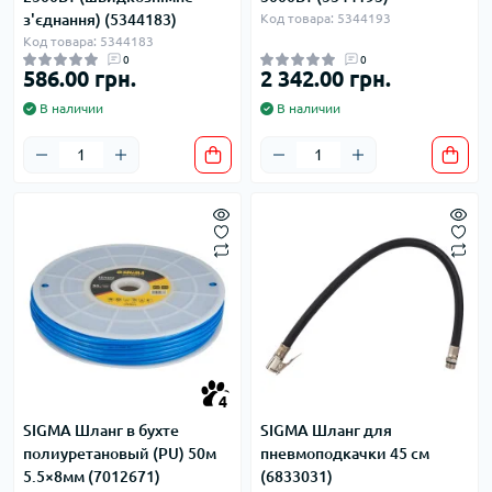
з'єднання) (5344183)
Код товара: 5344193
Код товара: 5344183
0
0
586.00 грн.
2 342.00 грн.
В наличии
В наличии
4
SIGMA Шланг в бухте
SIGMA Шланг для
полиуретановый (PU) 50м
пневмоподкачки 45 см
5.5×8мм (7012671)
(6833031)