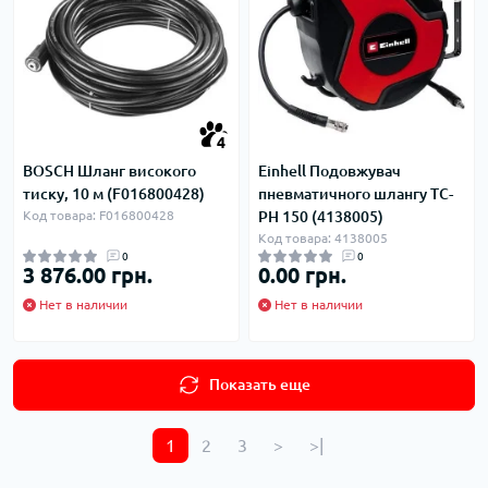
4
BOSCH Шланг високого
Einhell Подовжувач
тиску, 10 м (F016800428)
пневматичного шлангу TC-
Код товара: F016800428
PH 150 (4138005)
Код товара: 4138005
0
0
3 876.00 грн.
0.00 грн.
Нет в наличии
Нет в наличии
Показать еще
1
2
3
>
>|