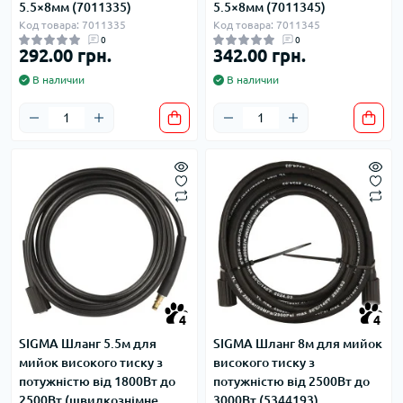
5.5×8мм (7011335)
5.5×8мм (7011345)
Код товара: 7011335
Код товара: 7011345
0
0
292.00 грн.
342.00 грн.
В наличии
В наличии
4
4
SIGMA Шланг 5.5м для
SIGMA Шланг 8м для мийок
мийок високого тиску з
високого тиску з
потужністю від 1800Вт до
потужністю від 2500Вт до
2500Вт (швидкознімне
3000Вт (5344193)