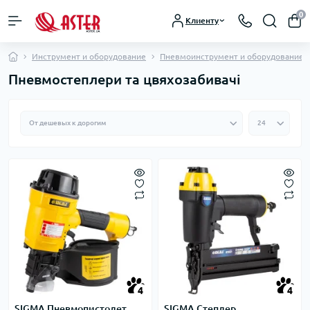
0
Клиенту
Инструмент и оборудование
Пневмоинструмент и оборудование
Пневмостеплери та цвяхозабивачі
4
4
SIGMA Пневмопистолет
SIGMA Степлер