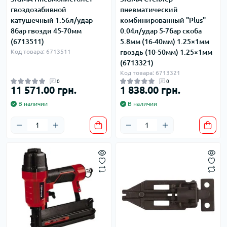
гвоздозабивной
пневматический
катушечный 1.56л/удар
комбинированный "Plus"
8бар гвозди 45-70мм
0.04л/удар 5-7бар скоба
(6713511)
5.8мм (16-40мм) 1.25×1мм
Код товара: 6713511
гвоздь (10-50мм) 1.25×1мм
(6713321)
Код товара: 6713321
0
0
11 571.00 грн.
1 838.00 грн.
В наличии
В наличии