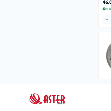
Ком
46.
кол
В н
Кол
во
Мул
Інд
Сп
Защ