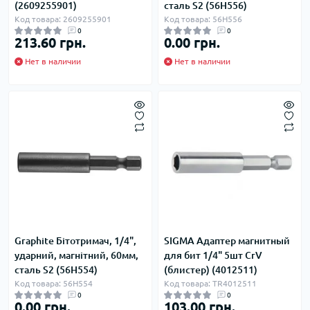
(2609255901)
сталь S2 (56H556)
Код товара: 2609255901
Код товара: 56H556
0
0
213.60 грн.
0.00 грн.
Нет в наличии
Нет в наличии
Graphite Бітотримач, 1/4",
SIGMA Адаптер магнитный
ударний, магнітний, 60мм,
для бит 1/4" 5шт CrV
сталь S2 (56H554)
(блистер) (4012511)
Код товара: 56H554
Код товара: TR4012511
0
0
0.00 грн.
103.00 грн.