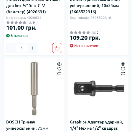
для бит ¼" 5шт CrV
універсальний, 10х55мм
(блистер) (4020631)
(2608522316)
Код товара: 4020631
Код товара: 2608522316
0
101.00 грн.
0
В наличии
109.20 грн.
Нет в наличии
BOSCH Тримач
Graphite Адаптер ударний,
універсальний, 75мм
1/4" Hex на 1/2" квадрат,