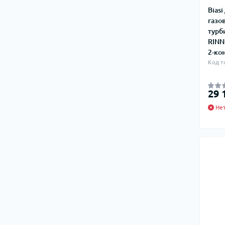
Bias
газо
турб
RINN
2-кон
Код т
29 
Нет