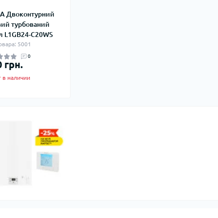
A Двоконтурний
вий турбований
л L1GB24-C20WS
овара: 5001
0
0 грн.
 в наличии