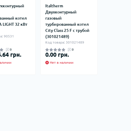
вухконтурный
Italtherm
Двухконтурный
ванный котел
газовый
 LIGHT 32 кВт
турбированный котел
City Class 25 F с трубой
а: 90531
(301021489)
Код товара: 301021489
0
0
.64 грн.
0.00 грн.
аличии
Нет в наличии