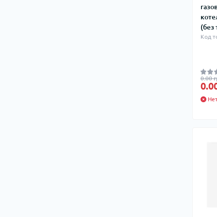
Ком
газо
кол
коте
Кол
(без
во
Код т
Мул
Інд
0.00 г
0.0
Нет
Сп
Защ