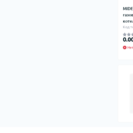
MIDE
газо
коте
Код т
0.0
Нет