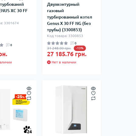
фланцевые
 турбований
Двухконтурный
Курвіметри
аттерфляй
ENUS XC 30 FF
газовый
турбированный котел
ланцевые
а: 3301674
Genus X 30 FF NG (без
ратные,
кого тиску
трубы) (3300853)
Код товара: 3300853
идравлические
окна
0
ие для СТО
0
31 248.00 грн.
-13%
ьные
рн.
27 185.76 грн.
ры
аличии
Нет в наличии
ьные
ные устройства
24