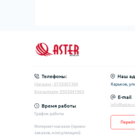
Телефоны:
Наш ад
Магазин - 0735007300
Харьков, ул
Бухгалтерія- 0503041964
E-mail
info@aster.u
Время работы
График работы
Перейт
Интернет-магазин (прием
заказов, консультации):