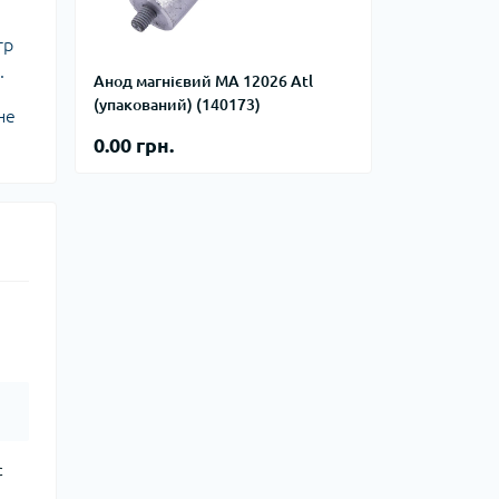
фланцевые
Курвіметри
аттерфляй
тр
ланцевые
.
Анод магнієвий MA 12026 Atl
ратные,
(упакований) (140173)
кого тиску
не
идравлические
окна
0.00 грн.
ие для СТО
ьные
ры
ьные
ные устройства
c