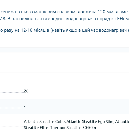
плектуючі для
Задвижки 
екторів
Задвижки Б
есеним на нього магнієвим сплавом, довжина 120 мм, діаме
лекторы для
Фильтры ф
 М8. Встановлюється всередині водонагрівача поряд з ТЕНом
доснабжения
Клапаны об
Запчасти для
Мийки висо
фланцевые
разу на 12-18 місяців (навіть якщо в цей час водонагрівач 
ьтиметри
электроинструмента
Домкраты г
Смотровые 
икаторні викрутки
Запчасти для моек высокого
Оборудован
давления
Автомобил
Запчасти к
компрессо
кормоизмельчителям
Автохимия
Запчасти к компрессорам
Автомобил
пускозаряд
26
ецодежда
-
итные перчатки
Atlantic Steatite Cube, Atlantic Steatite Ego Slim, Atlanti
Steatite Elite, Thermor Steatite 30-50 л