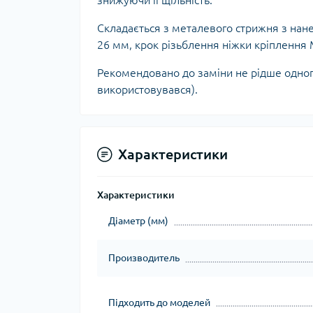
знижуючи її щільність.
Ком
кол
Складається з металевого стрижня з нан
Кол
26 мм, крок різьблення ніжки кріплення
во
Рекомендовано до заміни не рідше одного 
Мул
використовувався).
Інд
Характеристики
Характеристики
Діаметр (мм)
Сп
Производитель
Защ
Підходить до моделей