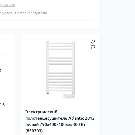
фланцевые
арантия
Курвіметри
аттерфляй
о условиям производителя
ланцевые
ратные,
кого тиску
идравлические
окна
ие для СТО
ьные
ры
0
ьные
ные устройства
ия,
Электрический
полотенцесушитель Atlantic 2012
белый 790х400х100мм 300 Вт
(850303)