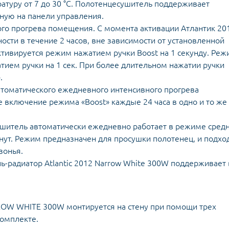
ратуру от 7 до 30 °С. Полотенцесушитель поддерживает
ную на панели управления.
ого прогрева помещения. С момента активации Атлантик 20
ости в течение 2 часов, вне зависимости от установленной
ктивируется режим нажатием ручки Boost на 1 секунду. Реж
ием ручки на 1 сек. При более длительном нажатии ручки
.
втоматического ежедневного интенсивного прогрева
 включение режима «Boost» каждые 24 часа в одно и то же
ушитель автоматически ежедневно работает в режиме сред
инут. Режим предназначен для просушки полотенец, и подхо
зонья.
-радиатор Atlantic 2012 Narrow White 300W поддерживает 
OW WHITE 300W монтируется на стену при помощи трех
комплекте.