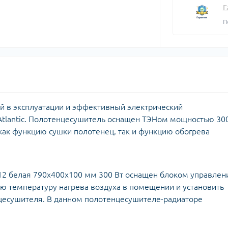
плектуючі для
Задвижки 
Г
екторів
Задвижки Б
П
лекторы для
Фильтры ф
доснабжения
Клапаны об
Запчасти для
Мийки висо
фланцевые
ьтиметри
электроинструмента
Домкраты г
Смотровые 
икаторні викрутки
Запчасти для моек высокого
Оборудован
давления
Автомобил
Запчасти к
компрессо
кормоизмельчителям
той в эксплуатации и эффективный электрический
Автохимия
Atlantic. Полотенцесушитель оснащен ТЭНом мощностью 30
Запчасти к компрессорам
Автомобил
как функцию сушки полотенец, так и функцию обогрева
пускозаряд
012 белая 790х400х100 мм 300 Вт оснащен блоком управлен
ецодежда
ю температуру нагрева воздуха в помещении и установить
итные перчатки
есушителя. В данном полотенцесушителе-радиаторе