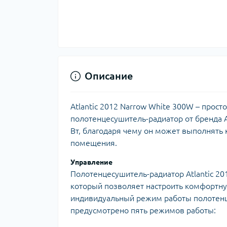
Ком
кол
Кол
во
Мул
Інд
Описание
Atlantic 2012 Narrow White 300W – прос
полотенцесушитель-радиатор от бренда 
Вт, благодаря чему он может выполнять 
помещения.
Управление
Полотенцесушитель-радиатор Atlantic 2
Сп
который позволяет настроить комфортну
Защ
индивидуальный режим работы полотенц
предусмотрено пять режимов работы: