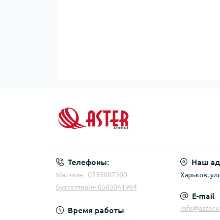
Телефоны:
Наш ад
Магазин - 0735007300
Харьков, ул
Бухгалтерія- 0503041964
E-mail
info@aster.u
Время работы