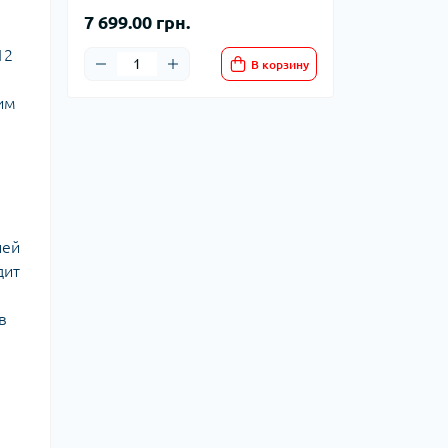
7 699.00 грн.
12
В корзину
им
ней
дит
в