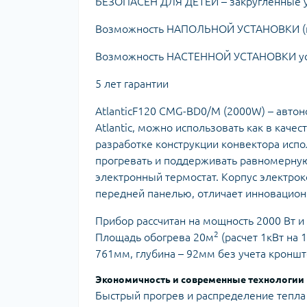
БЕЗОПАСЕН ДЛЯ ДЕТЕЙ – закругленные 
Возможность НАПОЛЬНОЙ УСТАНОВКИ (н
Возможность НАСТЕННОЙ УСТАНОВКИ уст
5 лет гарантии
AtlanticF120 CMG-BD0/M (2000W) – авто
Atlantic, можно использовать как в качес
разработке конструкции конвектора испо
прогревать и поддерживать равномерну
электронный термостат. Корпус электро
передней панелью, отличает инновацион
Прибор рассчитан на мощность 2000 Вт 
2
Площадь обогрева 20м
(расчет 1кВт на 
761мм, глубина – 92мм без учета кроншт
Экономичность и современные технологии
Быстрый прогрев и распределение тепла