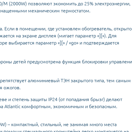
D0/M (2000W) позволяют экономить до 25% электроэнергии, 
оснащенными механическим термостатом.
. Если в помещении, где установлен обогреватель, открыто
жается на экране дисплея (мигает параметр «][»). Для
ре выбирается параметр «][» / «go» и подтверждается
ороны детей предусмотрена функция блокировки управлен
препятствует алюминиевый ТЭН закрытого типа, тем самым
я ожогов.
ве и степень защиты IP24 (от попадания брызг) делают
ра Atlantic комфортным, экономичным и безопасным.
W) – компактный, стильный, не занимая много места
и помощи специального кронштейна легко монтируется на