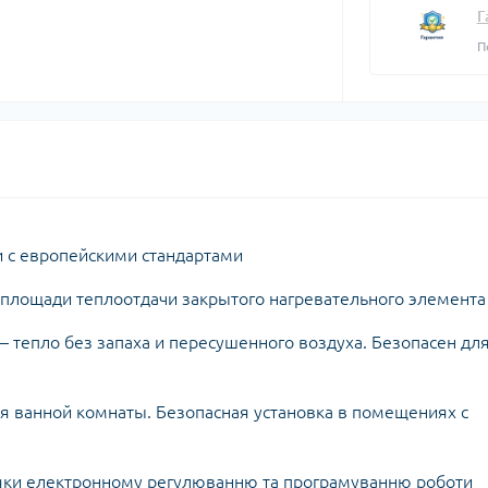
плектуючі для
Задвижки 
Г
екторів
Задвижки Б
П
лекторы для
Фильтры ф
доснабжения
Клапаны об
Запчасти для
Мийки висо
фланцевые
ьтиметри
электроинструмента
Домкраты г
Смотровые 
икаторні викрутки
Запчасти для моек высокого
Оборудован
давления
Автомобил
Запчасти к
компрессо
кормоизмельчителям
Автохимия
с европейскими стандартами
Запчасти к компрессорам
Автомобил
пускозаряд
площади теплоотдачи закрытого нагревательного элемента
пло без запаха и пересушенного воздуха. Безопасен дл
ецодежда
для ванной комнаты. Безопасная установка в помещениях с
итные перчатки
ки електронному регулюванню та програмуванню роботи