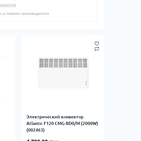
фланцевые
арантия
Курвіметри
аттерфляй
о условиям производителя
ланцевые
ратные,
кого тиску
идравлические
окна
ие для СТО
ьные
ры
ьные
ные устройства
я
Электрический конвектор
Atlantic F120 CMG-BD0/M (2000W)
(002463)