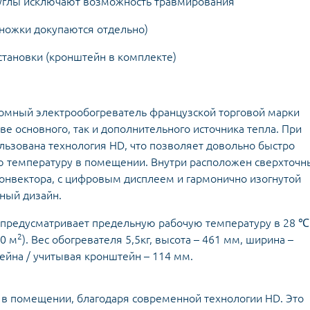
углы исключают возможность травмирования
ожки докупаются отдельно)
ановки (кронштейн в комплекте)
номный электрообогреватель французской торговой марки
тве основного, так и дополнительного источника тепла. При
льзована технология HD, что позволяет довольно быстро
ю температуру в помещении. Внутри расположен сверхточн
конвектора, с цифровым дисплеем и гармонично изогнутой
ный дизайн.
и предусматривает предельную рабочую температуру в 28 ℃
2
10 м
). Вес обогревателя 5,5кг, высота – 461 мм, ширина –
ейна / учитывая кронштейн – 114 мм.
 в помещении, благодаря современной технологии HD. Это