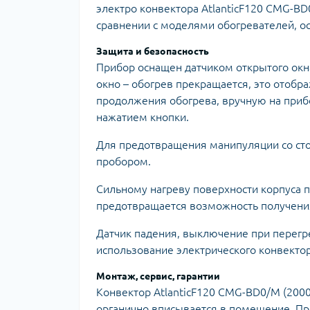
электро конвектора AtlanticF120 CMG-B
сравнении с моделями обогревателей, 
Защита и безопасность
Прибор оснащен датчиком открытого окна
окно – обогрев прекращается, это отобра
продолжения обогрева, вручную на прибо
нажатием кнопки.
Для предотвращения манипуляции со ст
пробором.
Сильному нагреву поверхности корпуса 
предотвращается возможность получени
Датчик падения, выключение при перегре
использование электрического конвекто
Монтаж, сервис, гарантии
Конвектор AtlanticF120 CMG-BD0/M (2000
органично вписывается в помещение. Пр