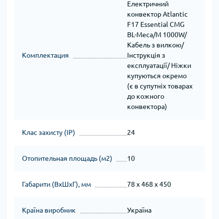
Електричний
конвектор Atlantic
F17 Essential CMG
BL-Meca/M 1000W/
Кабель з вилкою/
Комплектация
Інструкція з
експлуатації/ Ніжки
купуються окремо
(є в супутніх товарах
до кожного
конвектора)
Клас захисту (IP)
24
Отопительная площадь (м2)
10
Габарити (ВхШхГ), мм
78 x 468 x 450
Країна виробник
Україна