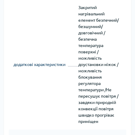
Закритий
нагрівальний
елемент безпечний/
безшумний/
довговічний /
безпечна
температура
поверхні /
можливість
додаткові характеристики
доустановки ніжок /
можливість
блокування
регулятора
температури /Не
пересушує повітря /
завдяки природній
конвекції повітря
швидко прогріває
приміщен