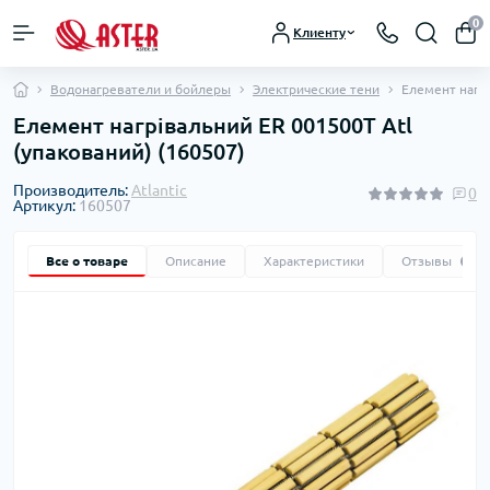
0
Клиенту
Водонагреватели и бойлеры
Электрические тени
Елемент нагрі
Елемент нагрівальний ER 001500Т Atl
(упакований) (160507)
Производитель:
Atlantic
0
Артикул:
160507
Все о товаре
Описание
Характеристики
Отзывы
0