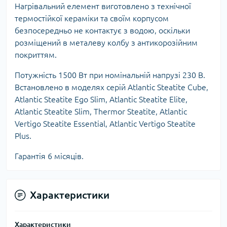
Нагрівальний елемент виготовлено з технічної
термостійкої кераміки та своїм корпусом
безпосередньо не контактує з водою, оскільки
розміщений в металеву колбу з антикорозійним
покриттям.
Потужність 1500 Вт при номінальній напрузі 230 В.
Встановлено в моделях серій Atlantic Steatite Cube,
Atlantic Steatite Ego Slim, Atlantic Steatite Elite,
Atlantic Steatite Slim, Thermor Steatite, Atlantic
Vertigo Steatite Essential, Atlantic Vertigo Steatite
Plus.
Гарантія 6 місяців.
Характеристики
Характеристики