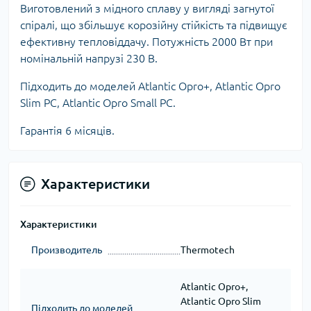
Виготовлений з мідного сплаву у вигляді загнутої
спіралі, що збільшує корозійну стійкість та підвищує
ефективну тепловіддачу. Потужність 2000 Вт при
номінальній напрузі 230 В.
Підходить до моделей Atlantic Opro+, Atlantic Opro
Slim PC, Atlantic Opro Small PC.
Гарантія 6 місяців.
Характеристики
Характеристики
Производитель
Thermotech
Atlantic Opro+,
Atlantic Opro Slim
Підходить до моделей