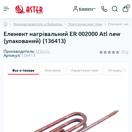
0
Клиенту
Водонагреватели и бойлеры
Электрические тени
Елемент нагрі
Елемент нагрівальний ER 002000 Atl new
(упакований) (136413)
Производитель:
Atlantic
0
Артикул:
136413
Все о товаре
Описание
Характеристики
Отзывы
0