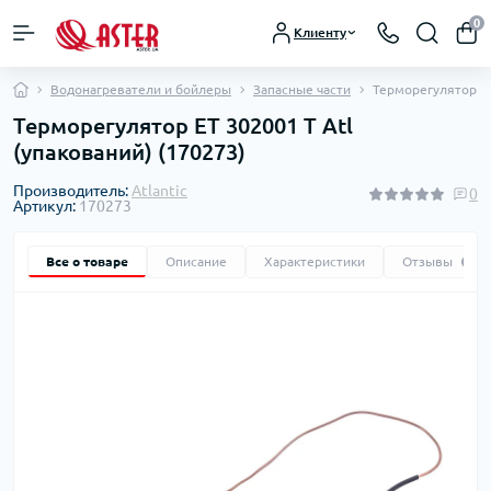
0
Клиенту
Водонагреватели и бойлеры
Запасные части
Терморегулятор ET
Терморегулятор ET 302001 T Atl
(упакований) (170273)
Производитель:
Atlantic
0
Артикул:
170273
Все о товаре
Описание
Характеристики
Отзывы
0