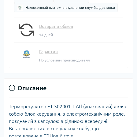
Наложенный платеж в отделении службы доставки
Возврат и обмен
14 дней
Гарантия
По условиям производителя
Описание
Терморегулятор ET 302001 T Atl (упакований) являє
собою блок керування, з електромеханічним реле,
поєднаний з капсулою з рідиною всередині.
Встановлюється в спеціальну колбу, що
розташована в ТЭНовій групі.