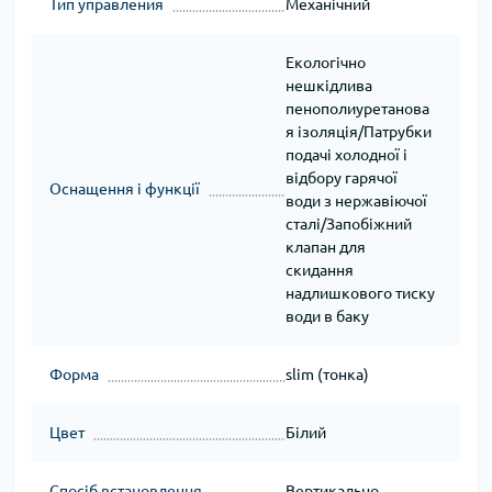
Тип управления
Механічний
Екологічно
нешкідлива
пенополиуретанова
я ізоляція/Патрубки
подачі холодної і
відбору гарячої
Оснащення і функції
води з нержавіючої
сталі/Запобіжний
клапан для
скидання
надлишкового тиску
води в баку
Форма
slim (тонка)
Цвет
Білий
Спосіб встановлення
Вертикально