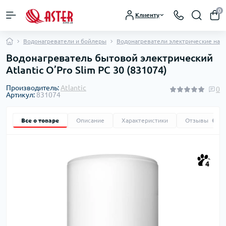
0
Клиенту
Водонагреватели и бойлеры
Водонагреватели электрические нак
Водонагреватель бытовой электрический
Atlantic O’Pro Slim PC 30 (831074)
Производитель:
Atlantic
0
Артикул:
831074
Все о товаре
Описание
Характеристики
Отзывы
0
4