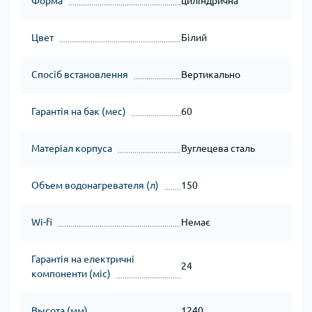
Форма
циліндрична
Цвет
Білий
Спосіб встановлення
Вертикально
Гарантія на бак (мес)
60
Матеріал корпуса
Вуглецева сталь
Объем водонагревателя (л)
150
Wi-fi
Немає
Гарантія на електричні
24
компоненти (міс)
Высота (мм)
1240