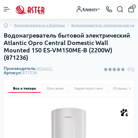
0
Клиенту
Водонагреватели и бойлеры
Водонагреватели электрические нак
Водонагреватель бытовой электрический
Atlantic Opro Central Domestic Wall
Mounted 150 ES-VM150ME-B (2200W)
(871236)
Производитель:
Atlantic
0
Артикул:
871236
Все о товаре
Описание
Характеристики
Отзывы
0
4