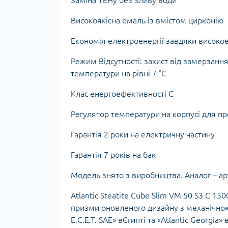
Заміна ТЕНу без зливу води
Ком
кол
Високоякісна емаль із вмістом цирконію
Кол
во
Економія електроенергії завдяки високое
Мул
Режим Відсутності: захист від замерзанн
Інд
температури на рівні 7 °C
Клас енергоефективності C
Регулятор температури на корпусі для пр
Гарантія 2 роки на електричну частину
Гарантія 7 років на бак
Модель знято з виробництва. Аналог – а
Сп
Защ
Atlantic Steatite Cube Slim VM 50 S3 C 
призми оновленого дизайну з механічною
E.C.E.T. SAE» вЄгипті та «Atlantic Georgia»