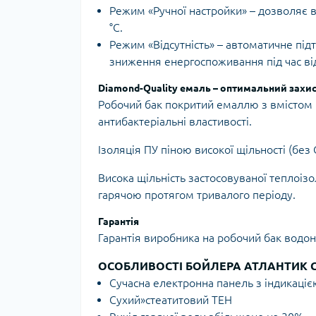
Режим «Ручної настройки» – дозволяє в
°C.
Режим «Відсутність» – автоматичне під
зниження енергоспоживання під час від
Diamond-Quality емаль – оптимальний захист
Робочий бак покритий емаллю з вмістом ц
антибактеріальні властивості.
Ізоляція ПУ піною високої щільності (без 
Висока щільність застосовуваної теплоізо
гарячою протягом тривалого періоду.
Гарантія
Гарантія виробника на робочий бак водона
ОСОБЛИВОСТІ БОЙЛЕРА АТЛАНТИК СТЕ
Сучасна електронна панель з індикаціє
Сухий»стеатитовий ТЕН