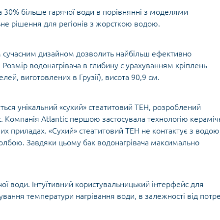
 30% більше гарячої води в порівнянні з моделями
ьне рішення для регіонів з жорсткою водою.
м сучасним дизайном дозволить найбільш ефективно
 Розмір водонагрівача в глибину c урахуванням кріплень
лей, виготовлених в Грузії), висота 90,9 см.
ється унікальний «сухий» стеатитовий ТЕН, розроблений
c. Компанія Atlantic першою застосувала технологію кераміч
вих приладах. «Сухий» стеатитовий ТЕН не контактує з водою
олбою. Завдяки цьому бак водонагрівача максимально
чої води. Інтуїтивний користувальницький інтерфейс для
вання температури нагрівання води, в залежності від потр