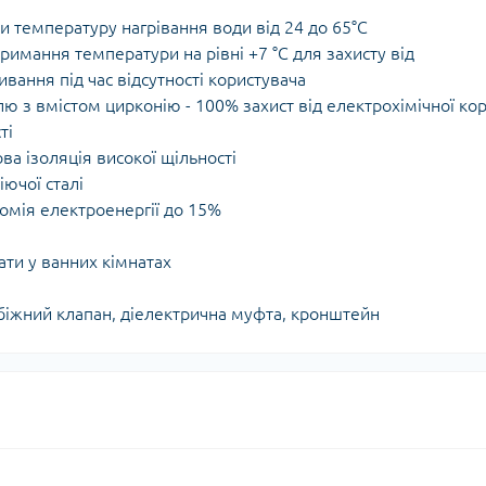
 температуру нагрівання води від 24 до 65°С
римання температури на рівні +7 °C для захисту від
ання під час відсутності користувача
ю з вмістом цирконію - 100% захист від електрохімічної кор
ті
ва ізоляція високої щільності
ючої сталі
омія електроенергії до 15%
ати у ванних кімнатах
обіжний клапан, діелектрична муфта, кронштейн