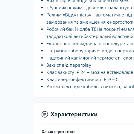
Вихід гарячої води збільшено на 30%
«Ручний» режим –дозволяє налаштувати
Режим «Відсутність» – автоматичне підт
замерзання та зменшення енергоспожив
Робочий бак і колба ТЕНа покриті емалл
тадодаткові антибактеріальні властивос
Екологічно нешкідлива пінополіуретано
Патрубок забору гарячої води з нержаві
Надточний капілярний термостат– екон
Захист від перегріву
Клас захисту IP 24 – можна встановлюв
Клас енергоефективності ErP – С
У комплекті йде кабель з вилкою, зап
Характеристики
Характеристики