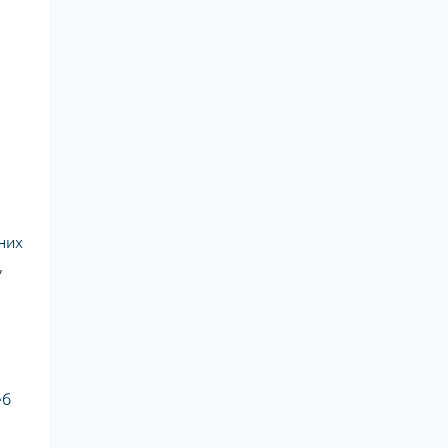
них
,
еб