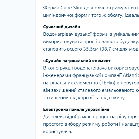
Форма Cube Slim дозволяє отримувати на
циліндричної форми того ж обсягу. ідеал
Сучасний дизайн
Водонагрівач вузької форми з унікальни
використовувати простір вашого будинку.
становить всього 35,5см (38,7 см для моде
«Сухий» нагрівальний елемент
В конструкції водонагрівача використову
інженерами французької компанії Atlanti
нагрівальних елементів (ТЕНів) в побуто
він захищений сталевого емальованого к
захищений від корозії та від накипу.
Електронна панель управління
Дисплей, відображає процес нагріву гаря
простого вибору режиму роботи і налашту
користувача.