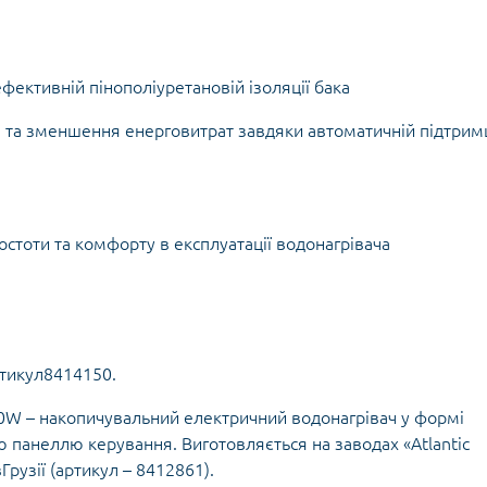
плектуючі для
Задвижки 
екторів
Задвижки Б
лекторы для
Фильтры ф
доснабжения
фективній пінополіуретановій ізоляції бака
Клапаны об
Запчасти для
Мийки висо
фланцевые
ьтиметри
электроинструмента
я та зменшення енерговитрат завдяки автоматичній підтрим
Домкраты г
Смотровые 
икаторні викрутки
Запчасти для моек высокого
Оборудован
давления
Автомобил
Запчасти к
компрессо
кормоизмельчителям
Автохимия
остоти та комфорту в експлуатації водонагрівача
Запчасти к компрессорам
Автомобил
пускозаряд
ртикул8414150.
ецодежда
итные перчатки
1500W – накопичувальний електричний водонагрівач у формі
 панеллю керування. Виготовляється на заводах «Atlantic
 вГрузії (артикул – 8412861).