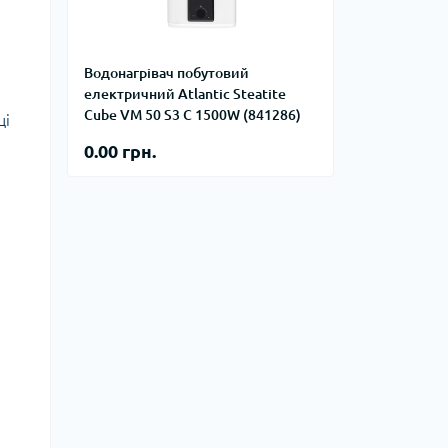
фланцевые
Курвіметри
аттерфляй
ланцевые
Водонагрівач побутовий
ратные,
електричний Atlantic Steatite
кого тиску
Cube VM 50 S3 C 1500W (841286)
ці
идравлические
окна
ие для СТО
0.00 грн.
ьные
ры
ьные
ные устройства