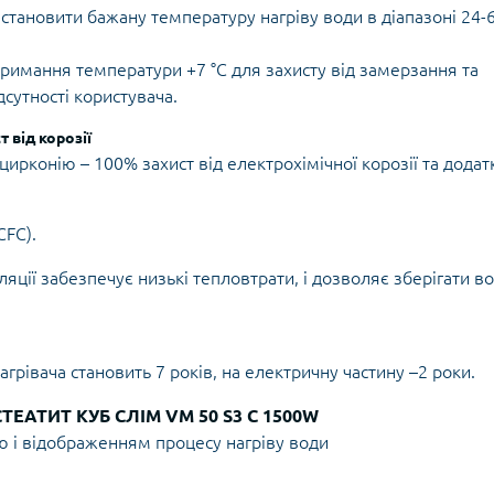
становити бажану температуру нагріву води в діапазоні 24-
тримання температури +7 °C для захисту від замерзання та
сутності користувача.
 від корозії
ирконію – 100% захист від електрохімічної корозії та додат
CFC).
ляції забезпечує низькі тепловтрати, і дозволяє зберігати в
грівача становить 7 років, на електричну частину –2 роки.
АТИТ КУБ СЛІМ VM 50 S3 C 1500W
ю і відображенням процесу нагріву води