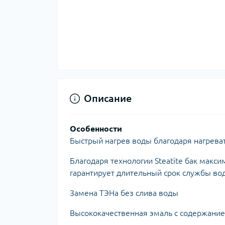
Ком
кол
Кол
во
Мул
Інд
Описание
Особенности
Быстрый нагрев воды благодаря нагрев
Благодаря технологии Steatite бак макс
гарантирует длительный срок службы во
Сп
Защ
Замена ТЭНа без слива воды
Высококачественная эмаль с содержани