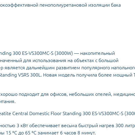
сокоэффективной пенополиуретановой изоляции бака
 Standing 300 ES-VS300MC-S (3000W) — накопительный
значенный для использования на объектах с большой
лер является дальнейшим развитием популярного напольног
r Standing VSRS 300L. Новая модель получила более мощный
в хорошо подходит для офисов, небольших отелей, медицин
итания.
atite Central Domestic Floor Standing 300 ES-VS300MC-S (30
ностью 3 кВт обеспечивает весьма быстрый нагрев 300 лит
 15 ⁰C до 65 ⁰C занимает 6 часов 8 минут.