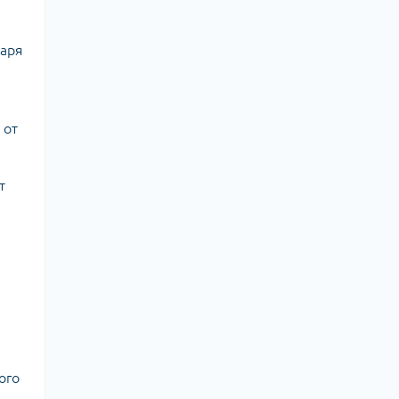
даря
 от
т
ого