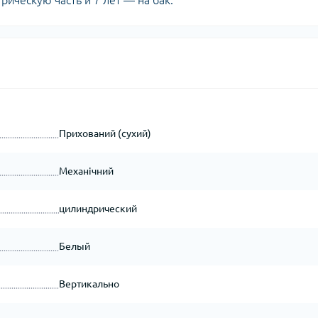
рическую часть и 7 лет — на бак.
Прихований (сухий)
Механічний
цилиндрический
Белый
Вертикально