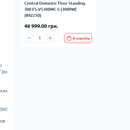
Central Domestic Floor Standing
300 ES-VS300MC-S (3000W)
(892250)
46 999.00 грн.
В корзину
о
 ТЭН
ских
00W)
ров