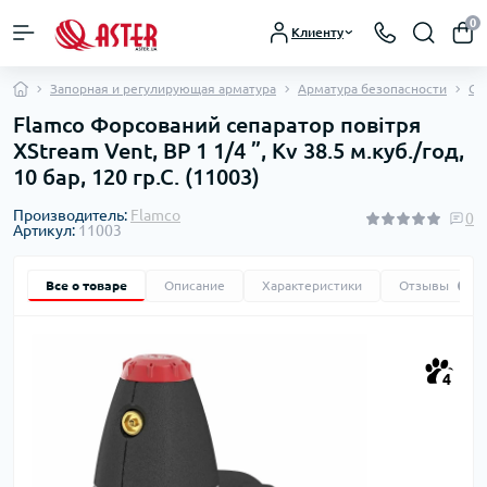
0
Клиенту
Запорная и регулирующая арматура
Арматура безопасности
Се
Flamco Форсований сепаратор повітря
XStream Vent, ВР 1 1/4 ”, Kv 38.5 м.куб./год,
10 бар, 120 гр.С. (11003)
Производитель:
Flamco
0
Артикул:
11003
Все о товаре
Описание
Характеристики
Отзывы
0
4