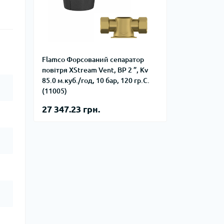
фланцевые
Курвіметри
аттерфляй
ланцевые
ратные,
кого тиску
Flamco Форсований сепаратор
идравлические
окна
повітря XStream Vent, ВР 2 ”, Kv
ие для СТО
85.0 м.куб./год, 10 бар, 120 гр.С.
ьные
(11005)
ры
27 347.23 грн.
ьные
ные устройства