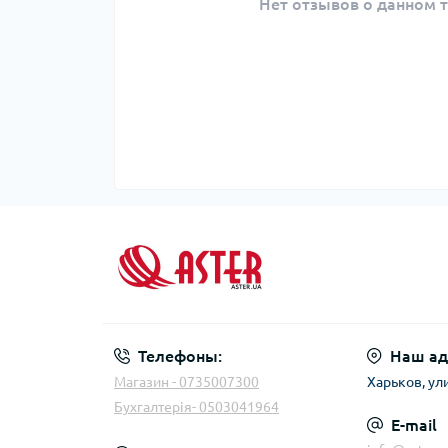
Нет отзывов о данном т
Телефоны:
Наш ад
Магазин - 0735007300
Харьков, ул
Бухгалтерія- 0503041964
E-mail