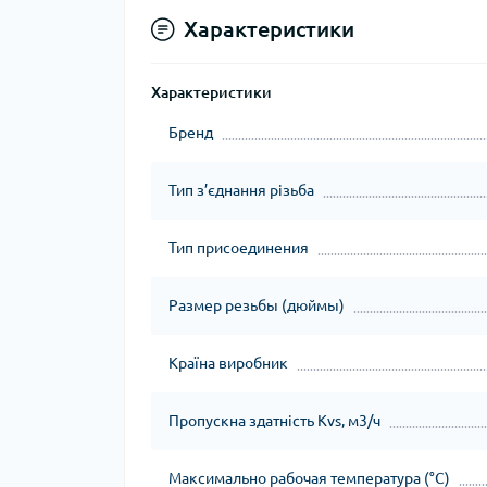
Ком
кол
Характеристики
Кол
во
Характеристики
Мул
Бренд
Інд
Тип з’єднання різьба
Тип присоединения
Размер резьбы (дюймы)
Країна виробник
Сп
Защ
Пропускна здатність Kvs, м3/ч
Максимально рабочая температура (°C)