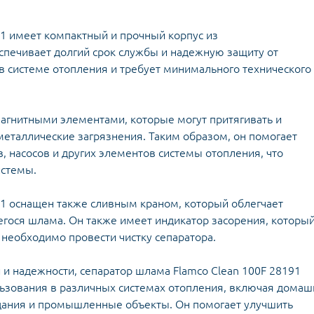
плектуючі для
Задвижки 
екторів
Задвижки Б
лекторы для
91 имеет компактный и прочный корпус из
Фильтры ф
доснабжения
спечивает долгий срок службы и надежную защиту от
Клапаны об
Запчасти для
Мийки висо
в системе отопления и требует минимального технического
фланцевые
ьтиметри
электроинструмента
Домкраты г
Смотровые 
икаторні викрутки
Запчасти для моек высокого
Оборудован
давления
агнитными элементами, которые могут притягивать и
Автомобил
Запчасти к
компрессо
металлические загрязнения. Таким образом, он помогает
кормоизмельчителям
Автохимия
, насосов и других элементов системы отопления, что
Запчасти к компрессорам
истемы.
Автомобил
пускозаряд
91 оснащен также сливным краном, который облегчает
егося шлама. Он также имеет индикатор засорения, которы
 необходимо провести чистку сепаратора.
ецодежда
итные перчатки
и надежности, сепаратор шлама Flamco Clean 100F 28191
ьзования в различных системах отопления, включая домаш
дания и промышленные объекты. Он помогает улучшить