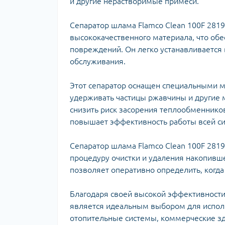
и другие нерастворимые примеси.
Ком
кол
Кол
Сепаратор шлама Flamco Clean 100F 281
во
высококачественного материала, что обе
повреждений. Он легко устанавливается 
Мул
обслуживания.
Інд
Этот сепаратор оснащен специальными м
удерживать частицы ржавчины и другие 
снизить риск засорения теплообменников
повышает эффективность работы всей с
Сепаратор шлама Flamco Clean 100F 281
процедуру очистки и удаления накопивш
позволяет оперативно определить, когда
Сп
Защ
Благодаря своей высокой эффективности 
является идеальным выбором для испол
отопительные системы, коммерческие з