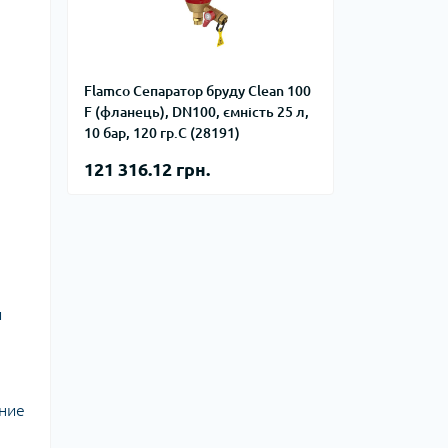
фланцевые
Курвіметри
аттерфляй
ланцевые
ратные,
Flamco Сепаратор бруду Clean 100
кого тиску
F (фланець), DN100, ємність 25 л,
идравлические
окна
10 бар, 120 гр.С (28191)
ие для СТО
121 316.12 грн.
ьные
ры
ьные
ные устройства
й
ние