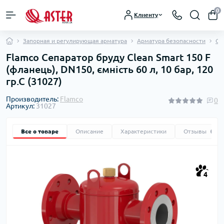
0
Клиенту
Запорная и регулирующая арматура
Арматура безопасности
Се
Flamco Сепаратор бруду Clean Smart 150 F
(фланець), DN150, ємність 60 л, 10 бар, 120
гр.С (31027)
Производитель:
Flamco
0
Артикул:
31027
Все о товаре
Описание
Характеристики
Отзывы
0
4