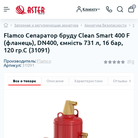
0
Клиенту
Запорная и регулирующая арматура
Арматура безопасности
Се
Flamco Сепаратор бруду Clean Smart 400 F
(фланець), DN400, ємність 731 л, 16 бар,
120 гр.С (31091)
Производитель:
Flamco
0
Артикул:
31091
Все о товаре
Описание
Характеристики
Отзывы
0