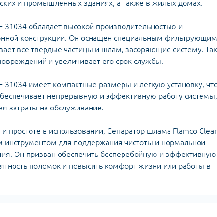
плектуючі для
ских и промышленных зданиях, а также в жилых домах.
Задвижки 
екторів
Задвижки Б
лекторы для
0F 31034 обладает высокой производительностью и
Фильтры ф
доснабжения
онной конструкции. Он оснащен специальным фильтрующим
Клапаны об
Запчасти для
Мийки висо
ает все твердые частицы и шлам, засоряющие систему. Та
фланцевые
ьтиметри
электроинструмента
Домкраты г
повреждений и увеличивает его срок службы.
Смотровые 
икаторні викрутки
Запчасти для моек высокого
Оборудован
давления
Автомобил
F 31034 имеет компактные размеры и легкую установку, чт
Запчасти к
компрессо
 обеспечивает непрерывную и эффективную работу системы,
кормоизмельчителям
Автохимия
ая затраты на обслуживание.
Запчасти к компрессорам
Автомобил
пускозаряд
и простоте в использовании, Сепаратор шлама Flamco Clea
м инструментом для поддержания чистоты и нормальной
ния. Он призван обеспечить бесперебойную и эффективную
оятность поломок и повысить комфорт жизни или работы в
ецодежда
итные перчатки