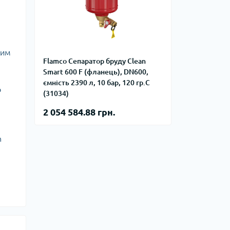
фланцевые
Курвіметри
аттерфляй
ланцевые
ратные,
кого тиску
ким
Flamco Сепаратор бруду Clean
идравлические
окна
Smart 600 F (фланець), DN600,
ие для СТО
ємність 2390 л, 10 бар, 120 гр.С
ьные
о
(31034)
ры
2 054 584.88 грн.
ьные
ные устройства
n