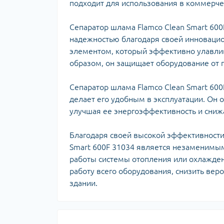
Ком
подходит для использования в коммерче
кол
Кол
Сепаратор шлама Flamco Clean Smart 60
во
надежностью благодаря своей инноваци
элементом, который эффективно улавлив
Мул
образом, он защищает оборудование от 
Інд
Сепаратор шлама Flamco Clean Smart 600
делает его удобным в эксплуатации. Он
улучшая ее энергоэффективность и сниж
Благодаря своей высокой эффективности 
Smart 600F 31034 является незаменимы
работы системы отопления или охлажде
работу всего оборудования, снизить вер
Сп
здании.
Защ