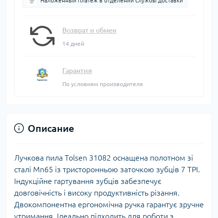
Наложенный платеж в отделении службы доставки
Возврат и обмен
14 дней
Гарантия
По условиям производителя
Описание
Лучкова пила Tolsen 31082 оснащена полотном зі
сталі Mn65 із тристоронньою заточкою зубців 7 TPI.
Індукційне гартування зубців забезпечує
довговічність і високу продуктивність різання.
Двокомпонентна ергономічна ручка гарантує зручне
утримання. Ідеально підходить для роботи з