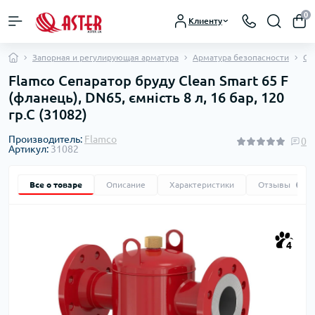
0
Клиенту
Запорная и регулирующая арматура
Арматура безопасности
Се
Flamco Сепаратор бруду Clean Smart 65 F
(фланець), DN65, ємність 8 л, 16 бар, 120
гр.С (31082)
Производитель:
Flamco
0
Артикул:
31082
Все о товаре
Описание
Характеристики
Отзывы
0
4