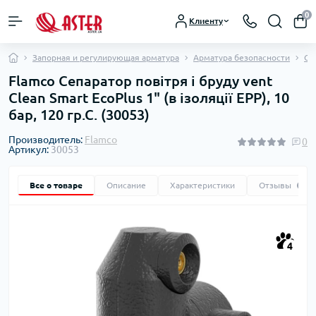
0
Клиенту
Запорная и регулирующая арматура
Арматура безопасности
Се
Flamco Сепаратор повітря і бруду vent
Clean Smart EcoPlus 1" (в ізоляції EPP), 10
бар, 120 гр.С. (30053)
Производитель:
Flamco
0
Артикул:
30053
Все о товаре
Описание
Характеристики
Отзывы
0
4