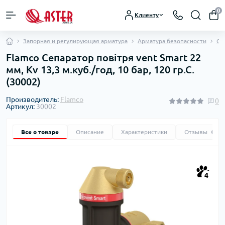
0
Клиенту
Запорная и регулирующая арматура
Арматура безопасности
Се
Flamco Сепаратор повітря vent Smart 22
мм, Kv 13,3 м.куб./год, 10 бар, 120 гр.С.
(30002)
Производитель:
Flamco
0
Артикул:
30002
Все о товаре
Описание
Характеристики
Отзывы
0
4