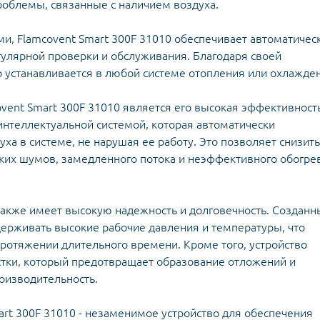
плектуючі для
облемы, связанные с наличием воздуха.
Задвижки 
екторів
Задвижки Б
лекторы для
, Flamcovent Smart 300F 31010 обеспечивает автоматичес
Фильтры ф
доснабжения
гулярной проверки и обслуживания. Благодаря своей
Клапаны об
Запчасти для
Мийки висо
о устанавливается в любой системе отопления или охлажде
фланцевые
ьтиметри
электроинструмента
Домкраты г
Смотровые 
икаторні викрутки
Запчасти для моек высокого
Оборудован
ent Smart 300F 31010 является его высокая эффективност
давления
Автомобил
интеллектуальной системой, которая автоматически
Запчасти к
компрессо
ха в системе, не нарушая ее работу. Это позволяет снизить
кормоизмельчителям
Автохимия
ких шумов, замедленного потока и неэффективного обогре
Запчасти к компрессорам
Автомобил
пускозаряд
 также имеет высокую надежность и долговечность. Созданн
держивать высокие рабочие давления и температуры, что
протяжении длительного времени. Кроме того, устройство
ецодежда
тки, который предотвращает образование отложений и
итные перчатки
оизводительность.
art 300F 31010 - незаменимое устройство для обеспечения