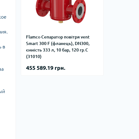
фланцевые
Курвіметри
аттерфляй
кое
ланцевые
ратные,
кого тиску
ния.
Flamco Сепаратор повітря vent
идравлические
окна
Smart 300 F (фланець), DN300,
ие для СТО
ь в
ємність 333 л, 10 бар, 120 гр.С
ьные
(31010)
ры
455 589.19 грн.
ва
ьные
ные устройства
ый