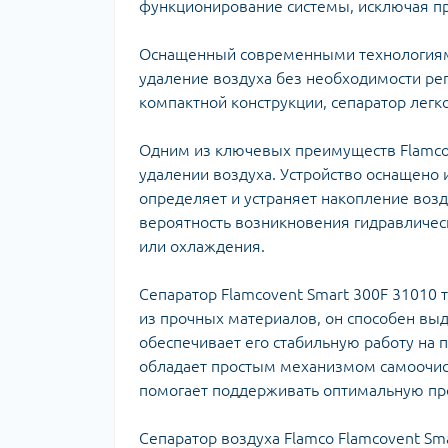
Ком
функционирование системы, исключая пр
кол
Кол
Оснащенный современными технологиями
во
удаление воздуха без необходимости ре
компактной конструкции, сепаратор легк
Мул
Інд
Одним из ключевых преимуществ Flamcov
удалении воздуха. Устройство оснащено 
определяет и устраняет накопление возду
вероятность возникновения гидравличес
или охлаждения.
Сепаратор Flamcovent Smart 300F 31010
из прочных материалов, он способен вы
обеспечивает его стабильную работу на 
Сп
обладает простым механизмом самоочис
Защ
помогает поддерживать оптимальную пр
Сепаратор воздуха Flamco Flamcovent Sm