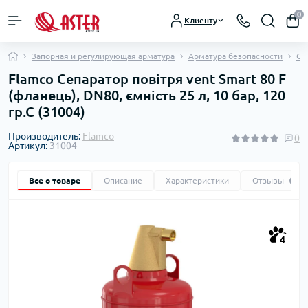
0
Клиенту
Запорная и регулирующая арматура
Арматура безопасности
Се
Flamco Сепаратор повітря vent Smart 80 F
(фланець), DN80, ємність 25 л, 10 бар, 120
гр.С (31004)
Производитель:
Flamco
0
Артикул:
31004
Все о товаре
Описание
Характеристики
Отзывы
0
4