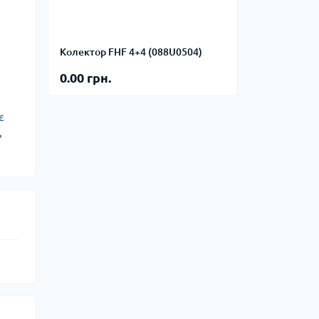
фланцевые
Курвіметри
аттерфляй
ланцевые
Колектор FHF 4+4 (088U0504)
ратные,
кого тиску
0.00 грн.
идравлические
окна
ие для СТО
є
ьные
ь
ры
ьные
ные устройства