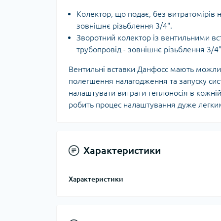
Ком
кол
Колектор, що подає, без витратомірів н
Кол
зовнішнє різьблення 3/4".
во
Зворотний колектор із вентильними вст
трубопровід - зовнішнє різьблення 3/4"
Мул
Інд
Вентильні вставки Данфосс мають можлив
полегшення налагодження та запуску сист
налаштувати витрати теплоносія в кожній
робить процес налаштування дуже легки
Характеристики
Сп
Характеристики
Защ