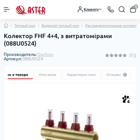
0
Клиенту
Теплый пол
Водяной теплый пол
Распределительные коллектор
Колектор FHF 4+4, з витратомірами
(088U0524)
Производитель:
Danfoss
0
Артикул:
088U0524
Все о товаре
Описание
Характеристики
Отзывы
0
4