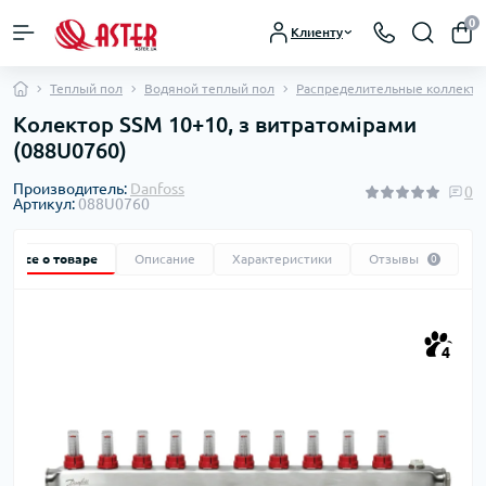
0
Клиенту
Теплый пол
Водяной теплый пол
Распределительные коллектор
Колектор SSM 10+10, з витратомірами
(088U0760)
Производитель:
Danfoss
0
Артикул:
088U0760
Все о товаре
Описание
Характеристики
Отзывы
0
4