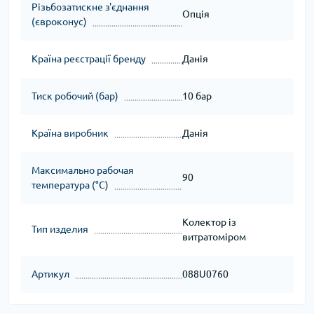
Різьбозатискне з'єднання
Опція
(євроконус)
Країна реєстрації бренду
Данія
Тиск робочий (бар)
10 бар
Країна виробник
Данія
Максимально рабочая
90
температура (°C)
Колектор із
Тип изделия
витратоміром
Артикул
088U0760