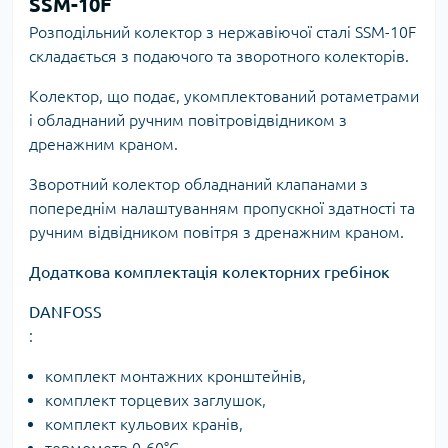
SSM-10F
Розподільний колектор з нержавіючої сталі SSM-10F
складається з подаючого та зворотного колекторів.
Колектор, що подає, укомплектований ротаметрами
і обладнаний ручним повітровідвідником з
дренажним краном.
Зворотний колектор обладнаний клапанами з
попереднім налаштуванням пропускної здатності та
ручним відвідником повітря з дренажним краном.
Додаткова комплектація колекторних гребінок
DANFOSS
:
комплект монтажних кронштейнів,
комплект торцевих заглушок,
комплект кульових кранів,
термометр 0-60°С.