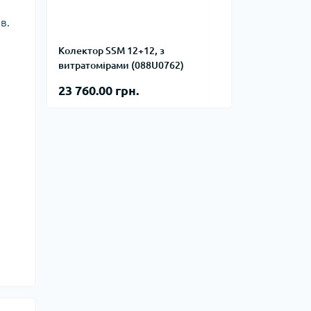
фланцевые
Курвіметри
в.
аттерфляй
ланцевые
Колектор SSM 12+12, з
ратные,
витратомірами (088U0762)
кого тиску
идравлические
окна
23 760.00 грн.
ие для СТО
ьные
ры
ьные
ные устройства