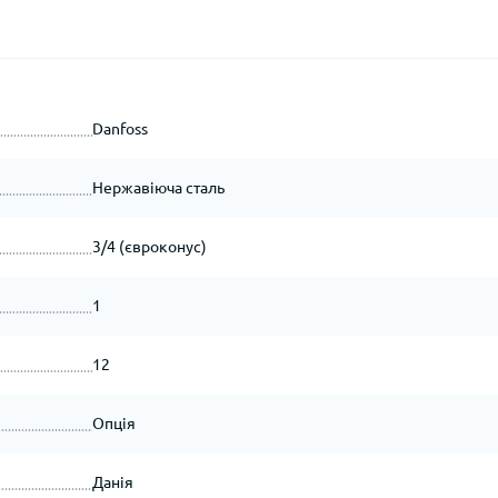
Danfoss
Нержавіюча сталь
3/4 (євроконус)
1
12
Опція
Данія