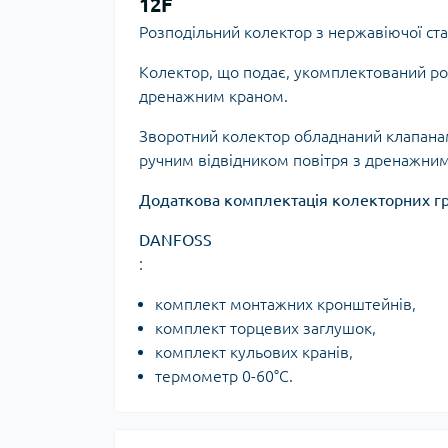
12F
Ком
кол
Розподільний колектор з нержавіючої ста
Кол
во
Колектор, що подає, укомплектований ро
дренажним краном.
Мул
Зворотний колектор обладнаний клапанам
Інд
ручним відвідником повітря з дренажни
Додаткова комплектація колекторних г
DANFOSS
:
комплект монтажних кронштейнів,
комплект торцевих заглушок,
комплект кульових кранів,
Сп
термометр 0-60°С.
Защ