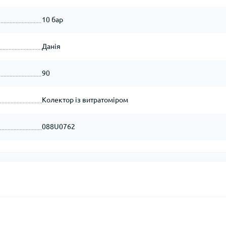
10 бар
Данія
90
Колектор із витратоміром
088U0762