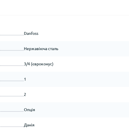
Danfoss
Нержавіюча сталь
3/4 (євроконус)
1
2
Опція
Данія