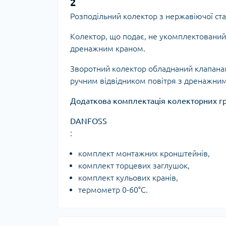
2
Ком
кол
Розподільний колектор з нержавіючої ста
Кол
во
Колектор, що подає, не укомплектований
дренажним краном.
Мул
Зворотний колектор обладнаний клапанам
Інд
ручним відвідником повітря з дренажни
Додаткова комплектація колекторних г
DANFOSS
:
комплект монтажних кронштейнів,
комплект торцевих заглушок,
комплект кульових кранів,
Сп
термометр 0-60°С.
Защ