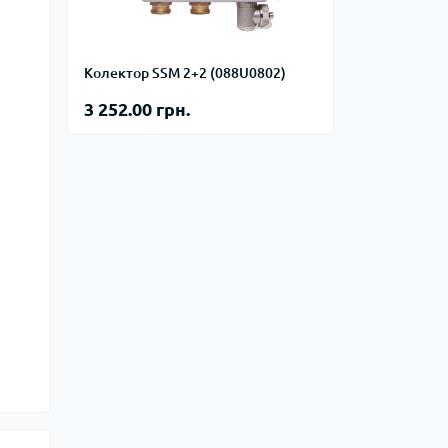
фланцевые
Курвіметри
аттерфляй
ланцевые
Колектор SSM 2+2 (088U0802)
ратные,
кого тиску
3 252.00 грн.
идравлические
окна
ие для СТО
ьные
ры
ьные
ные устройства