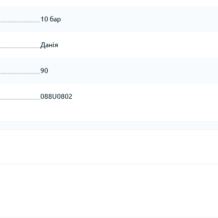
10 бар
Данія
90
088U0802