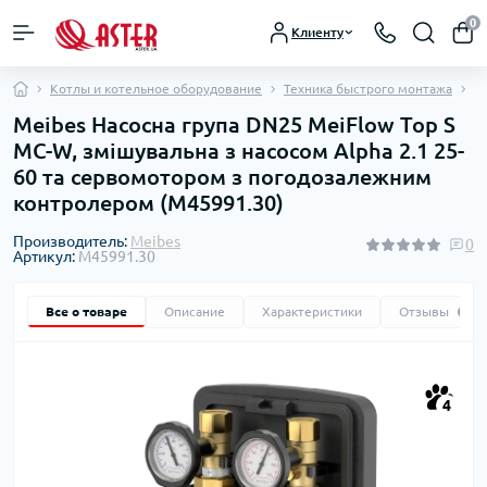
0
Клиенту
Котлы и котельное оборудование
Техника быстрого монтажа
Н
Meibes Насосна група DN25 MeiFlow Top S
MC-W, змішувальна з насосом Alpha 2.1 25-
60 та сервомотором з погодозалежним
контролером (M45991.30)
Производитель:
Meibes
0
Артикул:
M45991.30
Все о товаре
Описание
Характеристики
Отзывы
0
4