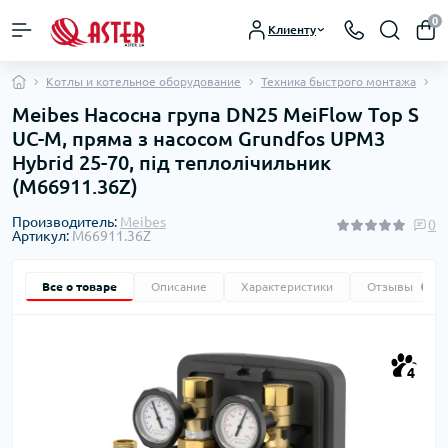
0
Клиенту
Котлы и котельное оборудование
Техника быстрого монтажа
Н
Meibes Насосна група DN25 MeiFlow Top S
UC-M, пряма з насосом Grundfos UPM3
Hybrid 25-70, під теплолічильник
(M66911.36Z)
Производитель:
Meibes
0
Артикул:
M66911.36Z
Все о товаре
Описание
Характеристики
Отзывы
0
4