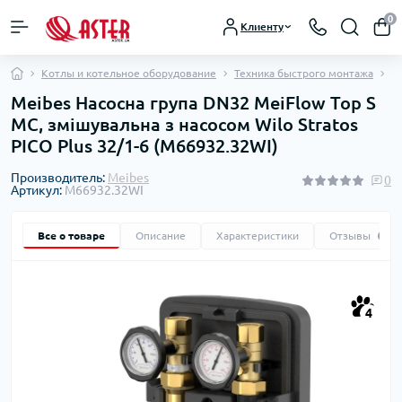
0
Клиенту
Котлы и котельное оборудование
Техника быстрого монтажа
Н
Meibes Насосна група DN32 MeiFlow Top S
MC, змішувальна з насосом Wilo Stratos
PICO Plus 32/1-6 (M66932.32WI)
Производитель:
Meibes
0
Артикул:
M66932.32WI
Все о товаре
Описание
Характеристики
Отзывы
0
4