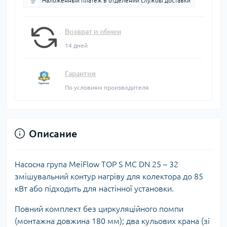
Наложенный платеж в отделении службы доставки
Возврат и обмен
14 дней
Гарантия
По условиям производителя
Описание
Насосна група MeiFlow TOP S МC DN 25 – 32
змішувальний контур нагріву для колектора до 85
кВт або підходить для настінної установки.
Повний комплект без циркуляційного помпи
(монтажна довжина 180 мм); два кульових крана (зі