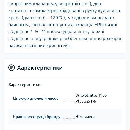
зворотним клапаном у зворотній лінії); два
контактні термометри, вбудовані в ручку кульового
крана (діапазон 0 – 120 °C); 3-ходовий змішувач з
байпасом, що налаштовується; ізоляція EPP; нижні
з'єднання 1 ½" M плоске ущільнення, верхні
з'єднання з внутрішнім різьбленням згідно розмірів
насоса; настінний кронштейн.
Характеристики
Характеристики
Wilo Stratos Pico
Циркуляционный насос
Plus 32/1-6
Країна реєстрації бренду
Німеччина